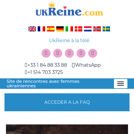
UkReine à la télé
+33 1 84 88 33 88
WhatsApp
+1 514 703 3725
Site de rencontres avec femmes
ukrainiennes
ACCEDER A LA FAQ