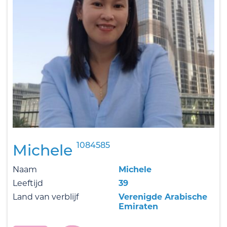
1084585
Michele
Naam
Michele
Leeftijd
39
Land van verblijf
Verenigde Arabische
Emiraten