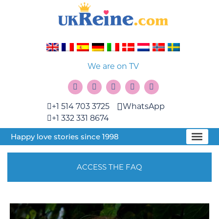
We are on TV
+1 514 703 3725
WhatsApp
+1 332 331 8674
Happy love stories since 1998
ACCESS THE FAQ