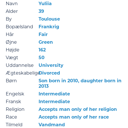
Navn
Yuliia
Alder
39
By
Toulouse
Bopælsland
Frankrig
Hår
Fair
Øjne
Green
Højde
162
Vægt
50
Uddannelse
University
Ægteskabelige
Divorced
Børn
Son born in 2010, daughter born in
2013
Engelsk
Intermediate
Fransk
Intermediate
Religion
Accepts man only of her religion
Race
Accepts man only of her race
Tilmeld
Vandmand