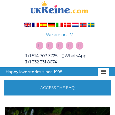
We are on TV
+1 514 703 3725
WhatsApp
+1 332 331 8674
Happy love stories since 1998
ACCESS THE FAQ