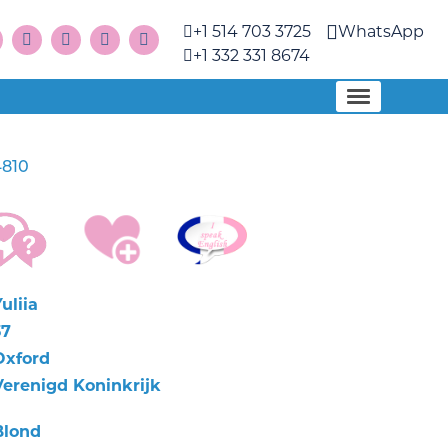
+1 514 703 3725
WhatsApp
+1 332 331 8674
4810
uliia
37
Oxford
Verenigd Koninkrijk
Blond