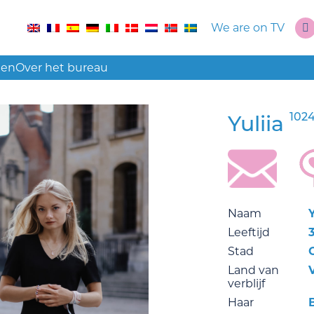
We are on TV
len
Over het bureau
102
Yuliia
Naam
Y
Leeftijd
Stad
Land van
verblijf
Haar