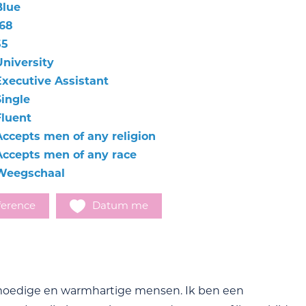
Blue
168
55
University
Executive Assistant
Single
Fluent
Accepts men of any religion
Accepts men of any race
Weegschaal
ference
Datum me
ol moedige en warmhartige mensen. Ik ben een