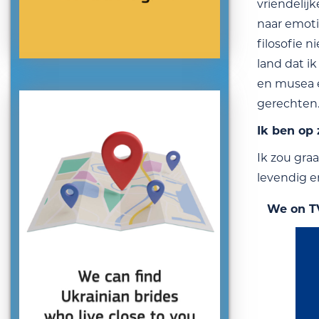
vriendelijk
naar emotio
filosofie 
land dat i
en musea e
gerechten.
Ik ben op
Ik zou gra
levendig e
We on T