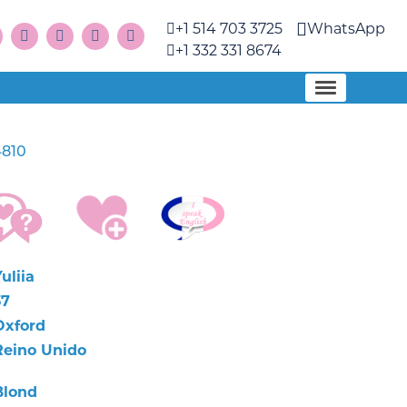
+1 514 703 3725
WhatsApp
+1 332 331 8674
4810
uliia
37
Oxford
Reino Unido
Blond