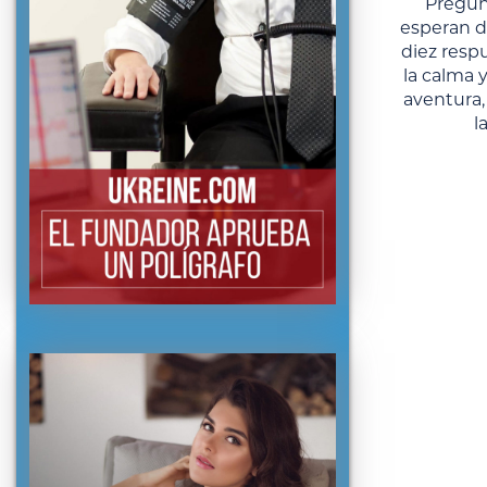
Pregún
esperan d
diez respu
la calma y
aventura,
l