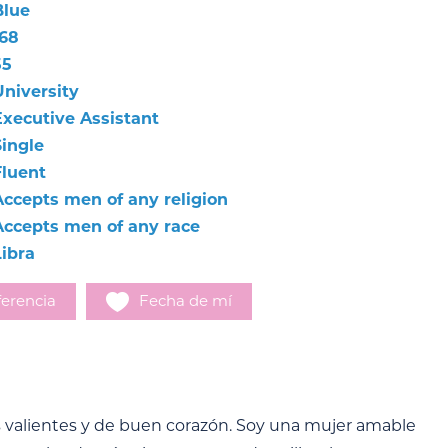
Blue
168
55
University
Executive Assistant
Single
Fluent
Accepts men of any religion
Accepts men of any race
Libra
erencia
Fecha de mí
as valientes y de buen corazón. Soy una mujer amable