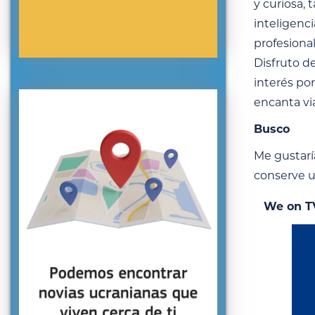
y curiosa, 
inteligenci
profesional
Disfruto d
interés po
encanta via
Busco
Me gustarí
conserve u
We on T