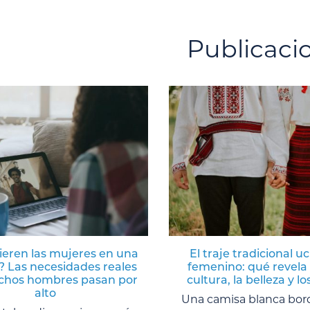
Publicaci
ieren las mujeres en una
El traje tradicional u
? Las necesidades reales
femenino: qué revela 
hos hombres pasan por
cultura, la belleza y lo
alto
Una camisa blanca bor