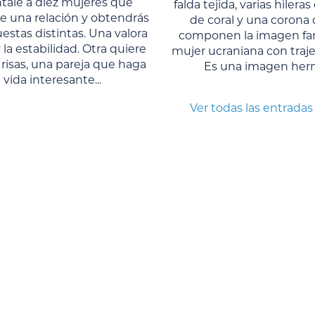
tale a diez mujeres qué
falda tejida, varias hilera
e una relación y obtendrás
de coral y una corona 
estas distintas. Una valora
componen la imagen fami
 la estabilidad. Otra quiere
mujer ucraniana con traje 
 risas, una pareja que haga
Es una imagen herm
a vida interesante...
Ver todas las entradas