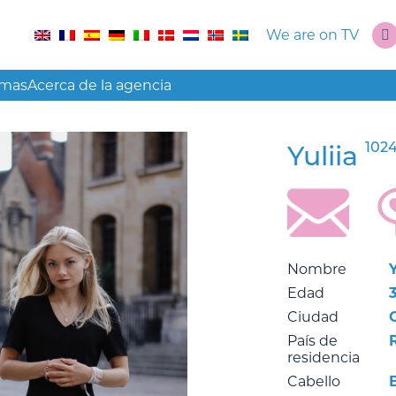
We are on TV
amas
Acerca de la agencia
102
Yuliia
Nombre
Y
Edad
Ciudad
País de
residencia
Cabello