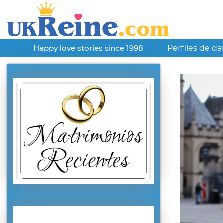
Perfiles de d
Happy love stories since 1998