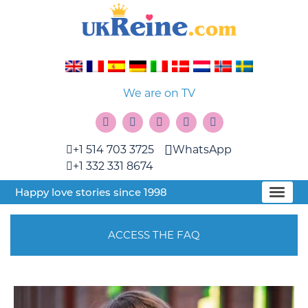
We are on TV
+1 514 703 3725
WhatsApp
+1 332 331 8674
Happy love stories since 1998
ACCESS THE FAQ