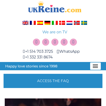
We are on TV
+1 514 703 3725
WhatsApp
+1 332 331 8674
Happy love stories since 1998
ACCESS THE FAQ