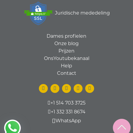
Juridische mededeling
Dames profielen
Onze blog
Prijzen
OnsYoutubekanaal
Help
Contact
+1 514 703 3725
+1 332 331 8674
WhatsApp