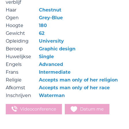
verblijf
Haar
Chestnut
Ogen
Grey-Blue
Hoogte
180
Gewicht
62
Opleiding
University
Beroep
Graphic design
Huwelijkse
Single
Engels
Advanced
Frans
Intermediate
Religie
Accepts man only of her religion
Afkomst
Accepts man only of her race
Inschrijven
Waterman
Videoconference
Datum me