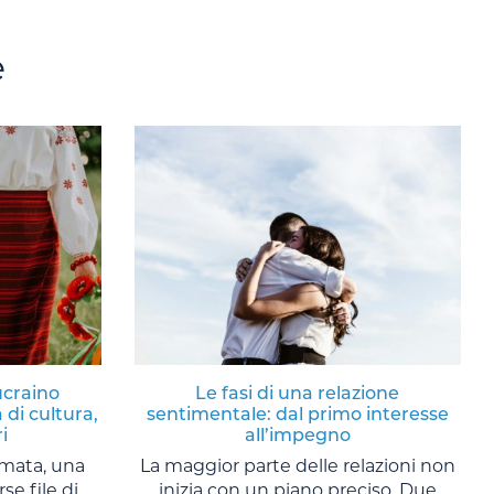
e
ucraino
Le fasi di una relazione
 di cultura,
sentimentale: dal primo interesse
i
all’impegno
amata, una
La maggior parte delle relazioni non
se file di
inizia con un piano preciso. Due