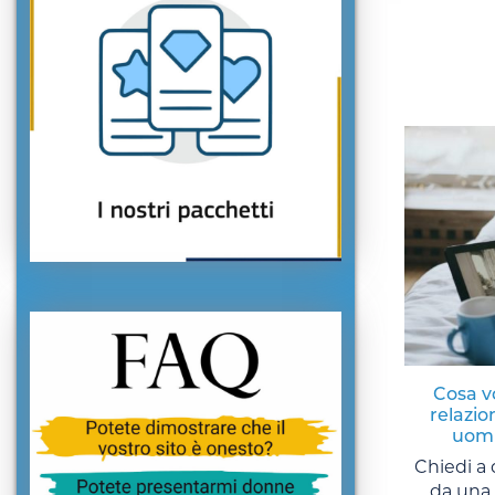
Cosa v
relazion
uomi
Chiedi a
da una 