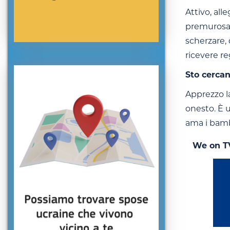
Attivo, all
premurosa 
scherzare, 
ricevere reg
Sto cerca
Apprezzo l
onesto. È u
ama i bambi
We on T