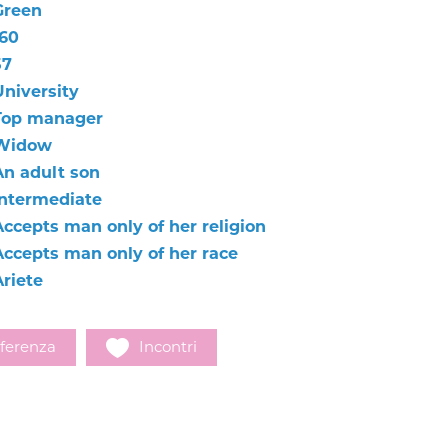
Green
160
57
University
Top manager
Widow
An adult son
Intermediate
Accepts man only of her religion
Accepts man only of her race
Ariete
ferenza
Incontri