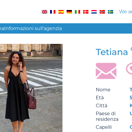
We ar
na
Informazioni sull’agenzia
Tetiana
Nome
Età
Città
Paese di
residenza
Capelli