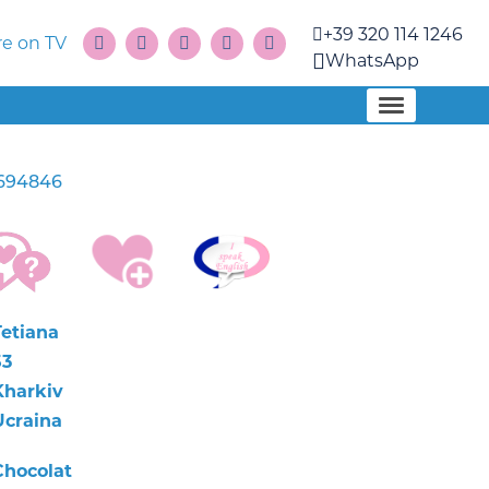
+39 320 114 1246
e on TV
WhatsApp
694846
Tetiana
53
Kharkiv
Ucraina
Chocolat