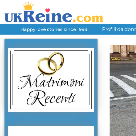
Profili da don
Happy love stories since 1998