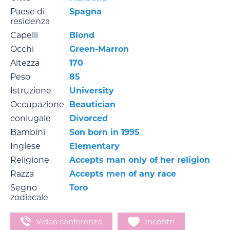
Paese di
Spagna
residenza
Capelli
Blond
Occhi
Green-Marron
Altezza
170
Peso
85
Istruzione
University
Occupazione
Beautician
coniugale
Divorced
Bambini
Son born in 1995
Inglese
Elementary
Religione
Accepts man only of her religion
Razza
Accepts men of any race
Segno
Toro
zodiacale
Video conferenza
Incontri