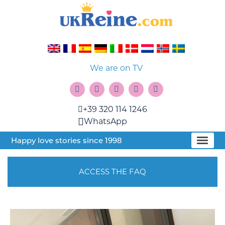
We are on TV
+39 320 114 1246
WhatsApp
Happy love stories since 1998
ACCESS THE FAQ