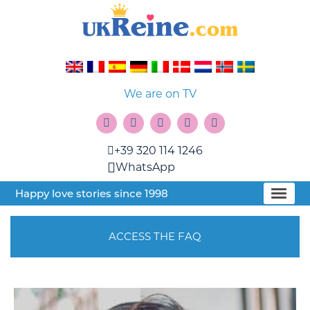
We are on TV
+39 320 114 1246
WhatsApp
Happy love stories since 1998
ACCESS THE FAQ