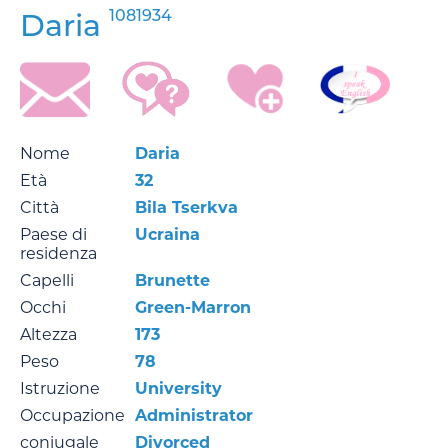
1081934
Daria
Nome
Daria
Età
32
Città
Bila Tserkva
Paese di
Ucraina
residenza
Capelli
Brunette
Occhi
Green-Marron
Altezza
173
Peso
78
Istruzione
University
Occupazione
Administrator
coniugale
Divorced