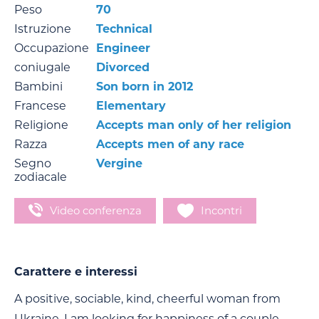
Peso
70
Istruzione
Technical
Occupazione
Engineer
coniugale
Divorced
Bambini
Son born in 2012
Francese
Elementary
Religione
Accepts man only of her religion
Razza
Accepts men of any race
Segno
Vergine
zodiacale
Video conferenza
Incontri
Carattere e interessi
A positive, sociable, kind, cheerful woman from
Ukraine. I am looking for happiness of a couple,