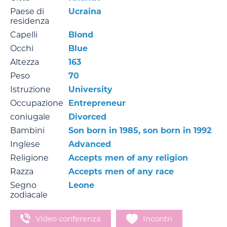
Paese di
Ucraina
residenza
Capelli
Blond
Occhi
Blue
Altezza
163
Peso
70
Istruzione
University
Occupazione
Entrepreneur
coniugale
Divorced
Bambini
Son born in 1985, son born in 1992
Inglese
Advanced
Religione
Accepts men of any religion
Razza
Accepts men of any race
Segno
Leone
zodiacale
Video conferenza
Incontri