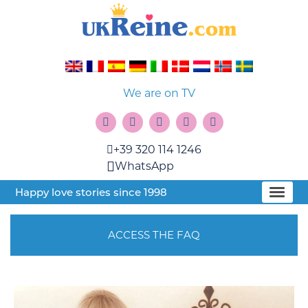
We are on TV
+39 320 114 1246
WhatsApp
Happy love stories since 1998
ACCESS THE FAQ