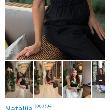
1080384
Nataliia