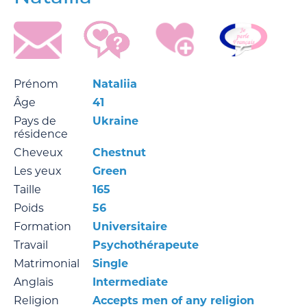
Prénom
Nataliia
Âge
41
Pays de
Ukraine
résidence
Cheveux
Chestnut
Les yeux
Green
Taille
165
Poids
56
Formation
Universitaire
Travail
Psychothérapeute
Matrimonial
Single
Anglais
Intermediate
Religion
Accepts men of any religion