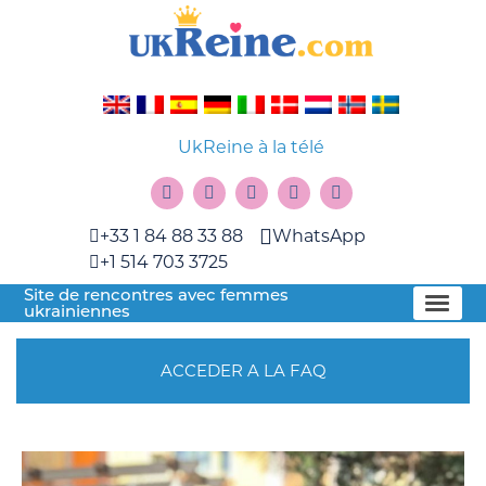
UkReine à la télé
+33 1 84 88 33 88
WhatsApp
+1 514 703 3725
Site de rencontres avec femmes
ukrainiennes
ACCEDER A LA FAQ