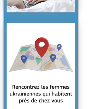
Chat int
la plate
Taux de r
Dépenses
dépendan
paiemen