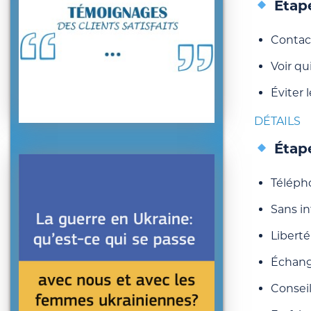
Étape
Contac
Voir qu
Éviter 
DÉTAILS
Étape
Téléph
acheter
Sans i
Liberté
Échang
Conseil