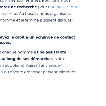
d’hommes aux femmes. Pour cela, nous
ritères de recherche
pour que
nos clients
onvienne. Au besoin, nous organisons
’homme et la femme puissent discuter
 avez le droit à un échange de contact
usses.
l car chaque homme a
une assistante
 au long de ses démarches
. Notre
ons supplémentaires sur chaque
on
ou encore organiser personnellement