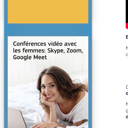
c
N
g