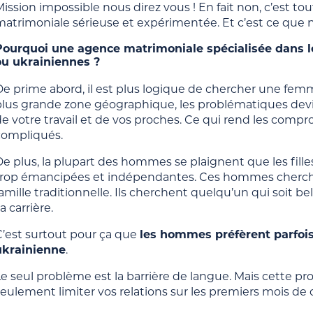
ission impossible nous direz vous ! En fait non, c’est to
matrimoniale sérieuse et expérimentée. Et c’est ce que 
Pourquoi une agence matrimoniale spécialisée dans l
ou ukrainiennes ?
De prime abord, il est plus logique de chercher une femm
plus grande zone géographique, les problématiques dev
de votre travail et de vos proches. Ce qui rend les com
compliqués.
e plus, la plupart des hommes se plaignent que les fille
trop émancipées et indépendantes. Ces hommes cherche
amille traditionnelle. Ils cherchent quelqu’un qui soit be
a carrière.
C’est surtout pour ça que
les hommes préfèrent parfoi
ukrainienne
.
Le seul problème est la barrière de langue. Mais cette p
seulement limiter vos relations sur les premiers mois de