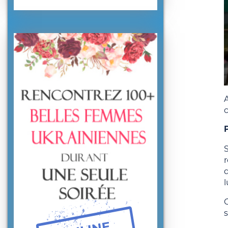
c
r
l