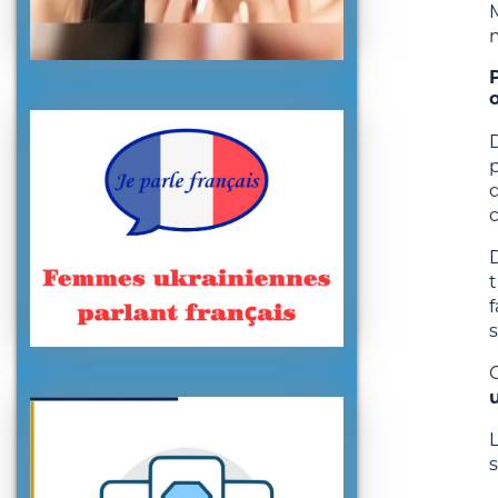
M
D
f
s