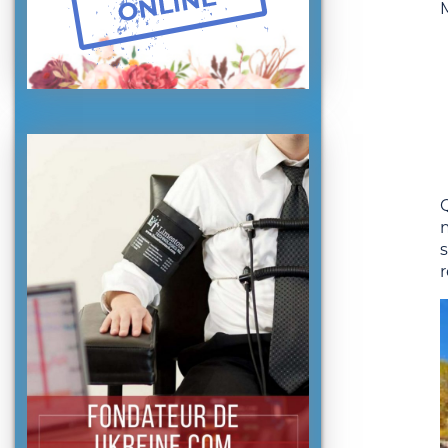
M
s
r