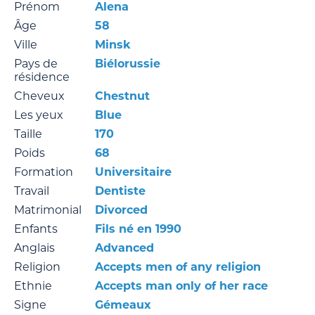
Prénom
Alena
Âge
58
Ville
Minsk
Pays de
Biélorussie
résidence
Cheveux
Chestnut
Les yeux
Blue
Taille
170
Poids
68
Formation
Universitaire
Travail
Dentiste
Matrimonial
Divorced
Enfants
Fils né en 1990
Anglais
Advanced
Religion
Accepts men of any religion
Ethnie
Accepts man only of her race
Signe
Gémeaux