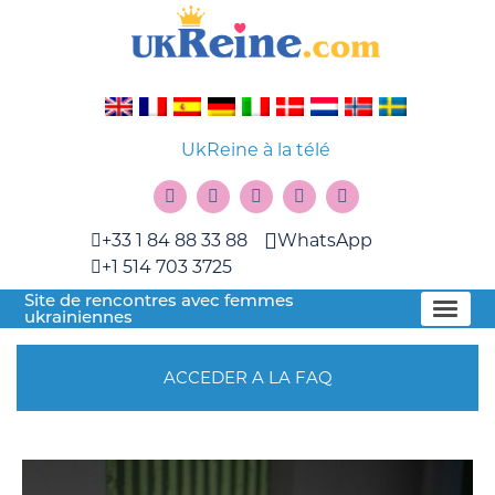
UkReine à la télé
+33 1 84 88 33 88
WhatsApp
+1 514 703 3725
Site de rencontres avec femmes
ukrainiennes
ACCEDER A LA FAQ