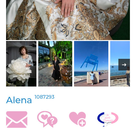
1087293
Alena