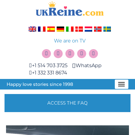
We are on TV
+1 514 703 3725
WhatsApp
+1 332 331 8674
Happy love stories since 1998
ACCESS THE FAQ