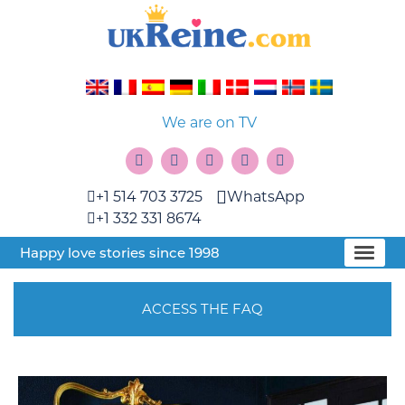
We are on TV
+1 514 703 3725
WhatsApp
+1 332 331 8674
Happy love stories since 1998
ACCESS THE FAQ