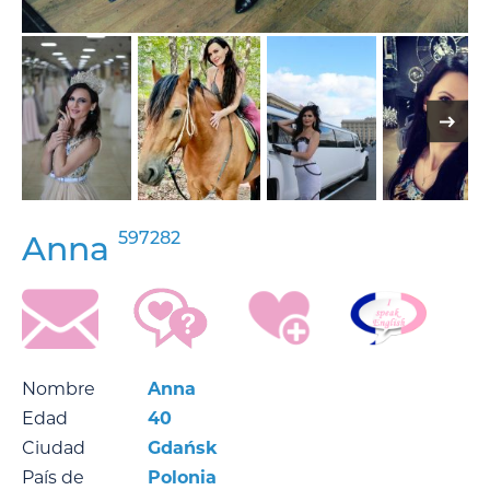
597282
Anna
Nombre
Anna
Edad
40
Ciudad
Gdańsk
País de
Polonia