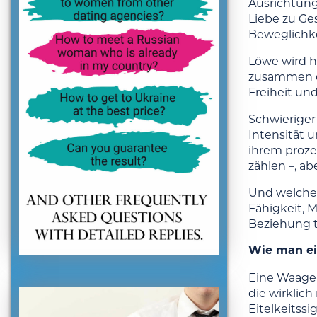
Ausrichtung
Liebe zu Ge
Beweglichkei
Löwe wird h
zusammen en
Freiheit un
Schwieriger
Intensität 
ihrem proze
zählen –, ab
Und welche 
Fähigkeit, M
Beziehung t
Wie man ei
Eine Waage-
die wirklich
Eitelkeitssi