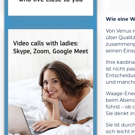
Wie eine Wa
Von Venus r
über Qualit
zusammenpas
seinen Einsa
Ihre kardina
ist nicht pa
Entscheidun
und manchm
Waage-Energ
beim Abendes
führst – ob 
Sie denkt i
Sie ist durc
sich leicht