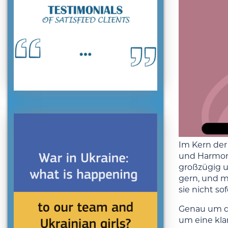
Im Kern der 
und Harmoni
großzügig u
gern, und ma
sie nicht sof
Genau um di
um eine kla