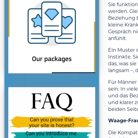
Sie funktio
werden. Glei
Beziehung b
kleine Krän
Gespräch ni
anfühlt.
Ein Muster s
Instinkte. 
das, was si
langsam –, d
Für Männer 
sein: In vi
und das Bez
und klarer 
beiden Seit
Waage-Frau
Die Kompatib