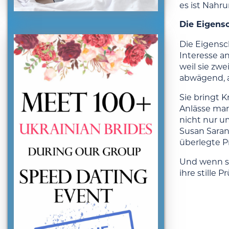
es ist Nahru
Die Eigensc
Die Eigensc
Interesse an
weil sie zw
abwägend, a
Sie bringt K
Anlässe mar
nicht nur u
Susan Saran
überlegte P
Und wenn sie
ihre stille