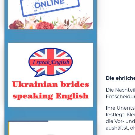
Die ehrlich
Die Nachtei
Entscheidun
Ihre Unents
festlegt. K
die Vor- un
aushältst, 