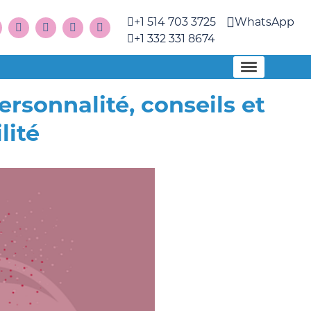
+1 514 703 3725
WhatsApp
+1 332 331 8674
sonnalité, conseils et
lité