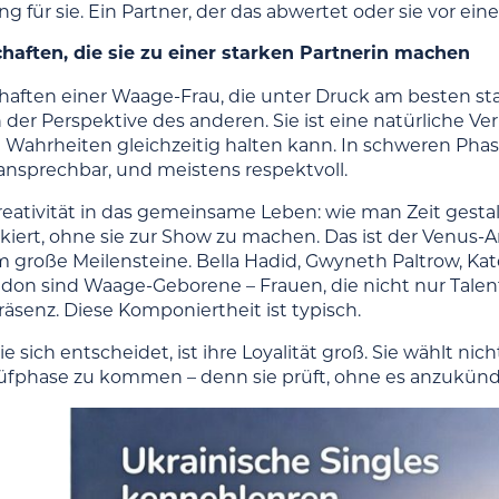
ng für sie. Ein Partner, der das abwertet oder sie vor eine
haften, die sie zu einer starken Partnerin machen
haften einer Waage-Frau, die unter Druck am besten stan
 der Perspektive des anderen. Sie ist eine natürliche Verm
ei Wahrheiten gleichzeitig halten kann. In schweren Phas
nsprechbar, und meistens respektvoll.
reativität in das gemeinsame Leben: wie man Zeit gestalt
kiert, ohne sie zur Show zu machen. Das ist der Venus-An
m große Meilensteine. Bella Hadid, Gwyneth Paltrow, Ka
don sind Waage-Geborene – Frauen, die nicht nur Talent 
räsenz. Diese Komponiertheit ist typisch.
 sich entscheidet, ist ihre Loyalität groß. Sie wählt nich
 Prüfphase zu kommen – denn sie prüft, ohne es anzukünd