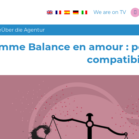
We are on TV
e
Über die Agentur
mme Balance en amour : per
compatibi