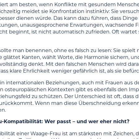
niert am besten, wenn Konflikte mit gesundem Mensc
chzeitig meidet sie Konfrontation instinktiv: Sie versuch
esser dienen würde. Das kann dazu führen, dass Dinge
kungen, unausgesprochene Erwartungen, wachsende Frus
cht beginnt, ist nicht automatisch zufrieden. Oft wartet
ollte man benennen, ohne es falsch zu lesen: Sie spielt ni
Sie glättet Kanten, wählt Worte, die Harmonie sichern, 
e vollständig denkt. Mit den falschen Menschen wird dara
ass klare Ehrlichkeit weniger gefährlich ist, als sie befür
in internationalen Beziehungen, auch mit Frauen aus der
elen osteuropäischen Kontexten gibt es ebenfalls den I
iehungsfeld zu schützen. Der Unterschied ist oft, dass 
zurückkommt. Wenn man diese Überschneidung erkennt, 
en.
-Kompatibilität: Wer passt – und wer eher nicht?
ilität einer Waage-Frau ist am stärksten mit Zeichen, di