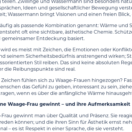
 teilen. Zwillinge und Wassermann sind besonders natür
sprächen, Ideen und gesellschaftlicher Bewegung verste
t; Wassermann bringt Visionen und einen freien Blick, d
äufig als passende Kombination genannt: Wärme und Se
tsteht oft eine sichtbare, ästhetische Chemie. Schütze
d gemeinsamer Entdeckung basiert.
 wird es meist mit Zeichen, die Emotionen oder Konflikt
und seinem Sicherheitsbedürfnis anstrengend wirken; S
ssorientierten Stil reiben. Das sind keine absoluten Re
er die Reibungspunkte sind real.
Zeichen fühlen sich zu Waage-Frauen hingezogen? Fast
enschen das Gefühl zu geben, interessant zu sein, ziehen
ragen, wenn es über die anfängliche Wärme hinausgeh
ne Waage-Frau gewinnt – und ihre Aufmerksamkeit 
Frau gewinnt man über Qualität und Präsenz. Sie reagiert
 reden können; und die ihren Sinn für Ästhetik ernst ne
gnal – es ist Respekt in einer Sprache, die sie versteht.