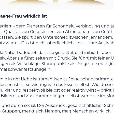
age-Frau wirklich ist
egiert – dem Planeten für Schönheit, Verbindung und ä
ät: Qualität von Gesprächen, von Atmosphäre, von Gefühl
sen. Sie spürt den Unterschied zwischen jemandem, de
tz wartet. Das ist nicht oberflächlich – es ist ihre Art, Nä
le Natur bedeutet, dass sie gestaltet und initiiert: Ideen
ssiv. Aber sie führt selten mit Druck. Sie führt mit fein
gen als Vorschläge, Standpunkte als Dinge, die man „in
al schwer festzunageln.
ie in der Liebe ist romantisch auf eine sehr bestimmte 
sen ist ihr so wichtig wie das Essen selbst. Wie du sie 
du klar und respektvoll bleibst oder reaktiv wirst – prägt 
n Bildern und Zusammenhängen, selbst wenn sie im Mom
h und durch sozial. Der Ausdruck „gesellschaftlicher Sch
 in Gruppen, merkt sich Namen, mag Menschen wirklich. I