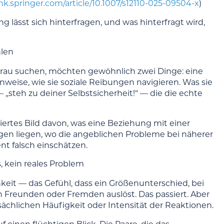
link.springer.com/article/10.1007/s12110-025-09504-x
)
lässt sich hinterfragen, und was hinterfragt wird,
hlen
Frau suchen, möchten gewöhnlich zwei Dinge: eine
nweise, wie sie soziale Reibungen navigieren. Was sie
„steh zu deiner Selbstsicherheit!“ — die die echte
ndiertes Bild davon, was eine Beziehung mit einer
gen liegen, wo die angeblichen Probleme bei näherer
t falsch einschätzen.
 kein reales Problem
hkeit — das Gefühl, dass ein Größenunterschied, bei
 Freunden oder Fremden auslöst. Das passiert. Aber
sächlichen Häufigkeit oder Intensität der Reaktionen.