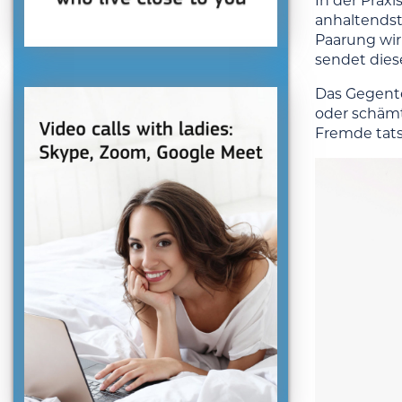
In der Praxi
anhaltendst
Paarung wirk
sendet dies
Das Gegente
oder schämt 
Fremde tat