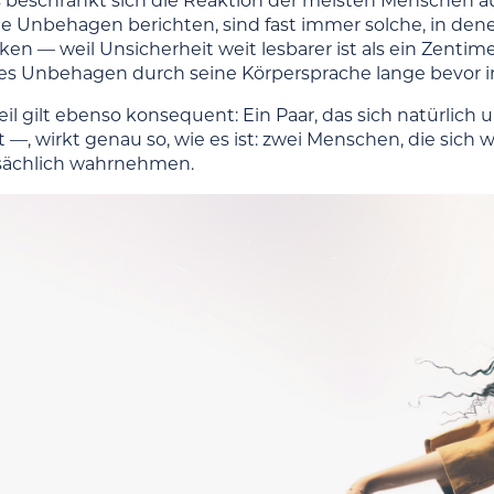
s beschränkt sich die Reaktion der meisten Menschen auf
e Unbehagen berichten, sind fast immer solche, in denen
en — weil Unsicherheit weit lesbarer ist als ein Zentim
es Unbehagen durch seine Körpersprache lange bevor 
il gilt ebenso konsequent: Ein Paar, das sich natürlic
—, wirkt genau so, wie es ist: zwei Menschen, die sich 
sächlich wahrnehmen.