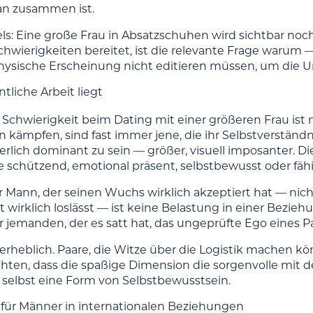
n zusammen ist.
ls: Eine große Frau in Absatzschuhen wird sichtbar noch
wierigkeiten bereitet, ist die relevante Frage warum — 
 physische Erscheinung nicht editieren müssen, um die U
tliche Arbeit liegt
 Schwierigkeit beim Dating mit einer größeren Frau ist ni
n kämpfen, sind fast immer jene, die ihr Selbstverständ
rlich dominant zu sein — größer, visuell imposanter. Dies
e schützend, emotional präsent, selbstbewusst oder fähi
er Mann, der seinen Wuchs wirklich akzeptiert hat — nich
 wirklich loslässt — ist keine Belastung in einer Bezieh
ür jemanden, der es satt hat, das ungeprüfte Ego eines P
 erheblich. Paare, die Witze über die Logistik machen 
chten, dass die spaßige Dimension die sorgenvolle mit de
 selbst eine Form von Selbstbewusstsein.
 für Männer in internationalen Beziehungen