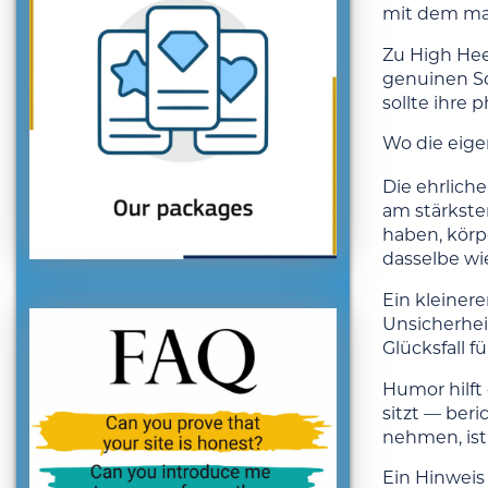
mit dem ma
Zu High Hee
genuinen Sch
sollte ihre
Wo die eigen
Die ehrliche
am stärkste
haben, körpe
dasselbe wi
Ein kleiner
Unsicherheit
Glücksfall f
Humor hilft
sitzt — beri
nehmen, ist
Ein Hinweis