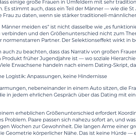
dass einige große Frauen in Umfeldern mit sehr tradit
. Es stimmt auch, dass ein Teil der Männer — wie die St
e Frau zu daten, wenn sie stärker traditionell-männlich
 Männer meiden es“ ist nicht dasselbe wie „es funktionier
 verbinden und den Größenunterschied nicht zum Thema
 normenstarren Partner. Der Selektionseffekt wirkt in 
ch auch zu beachten, dass das Narrativ von großen Fraue
in Produkt früher Jugendjahre ist — wo soziale Hierarch
. Viele Erwachsene handeln nach einem Dating-Skript, da
he Logistik: Anpassungen, keine Hindernisse
rmungen, nebeneinander in einem Auto sitzen, die Frage
 die in jedem ehrlichen Gespräch über das Dating mit ei
einem erheblichen Größenunterschied erfordert Koordina
es Problem. Paare passen sich nahezu sofort an, und w
igen Wochen zur Gewohnheit. Die langen Arme einer g
ie Geometrie körperlicher Nähe. Das ist keine Hürde — e