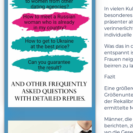
In vielen K
besonderes 
präsenter a
verinnerlich
individuelle
Was das in 
entspannt i
Frauen neig
beirren zu 
Fazit
Eine größer
Größenunter
der Rekalibr
ermittelte 
Männer, die
berichten, z
wo die Gesel