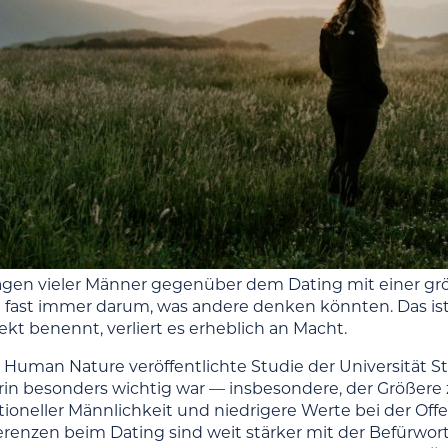
en vieler Männer gegenüber dem Dating mit einer größ
t fast immer darum, was andere denken könnten. Das i
kt benennt, verliert es erheblich an Macht.
n Human Nature veröffentlichte Studie der Universität 
erin besonders wichtig war — insbesondere, der Größere 
tioneller Männlichkeit und niedrigere Werte bei der Off
renzen beim Dating sind weit stärker mit der Befürwo