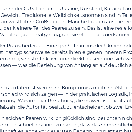
ulturen der GUS-Länder — Ukraine, Russland, Kasachstan 
Gewicht. Traditionelle Weiblichkeitsnormen sind in Teil
ls in westlichen Großstädten. Manche Frauen aus diese
t, der kleinere Teil des Paares zu sein. Das ist eine reale
 Variation, aber real genug, um sie ehrlich anzuerkennen
der Praxis bedeutet: Eine große Frau aus der Ukraine od
st, hat typischerweise bereits ihren eigenen inneren Pr
en dazu, selbstreflektiert und direkt zu sein und sich 
lassen — was die Beziehung von Anfang an auf deutlich 
e Frau daten ist weder ein Kompromiss noch ein Akt der 
schied wird sich zeigen — in der praktischen Logistik, 
ierung. Was in einer Beziehung, die es wert ist, nicht auf
Maßzahl die Autorität besitzt, zu entscheiden, ob zwe
 in solchen Paaren wirklich glücklich sind, berichten n
iemlich schnell erkannt zu haben, dass das vermeintlich
lschaft es lange vor der ersten Begegnung platziert hat