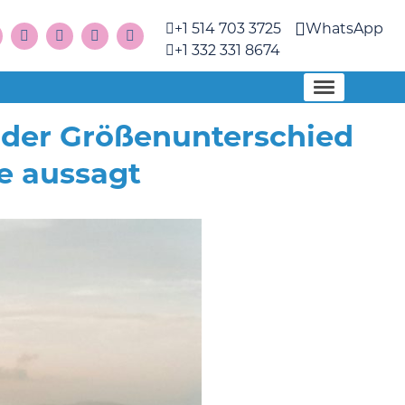
+1 514 703 3725
WhatsApp
+1 332 331 8674
 der Größenunterschied
ie aussagt