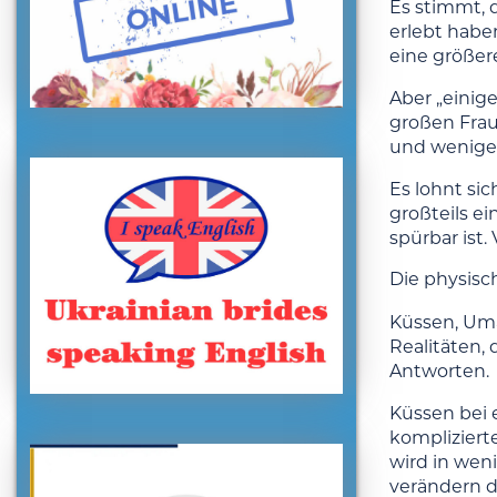
Es stimmt, 
erlebt haben
eine größer
Aber „einige
großen Frau
und weniger
Es lohnt si
großteils e
spürbar ist
Die physisc
Küssen, Uma
Realitäten,
Antworten.
Küssen bei 
kompliziert
wird in wen
verändern d