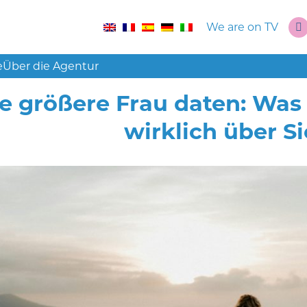
We are on TV
e
Über die Agentur
e größere Frau daten: Was
wirklich über S