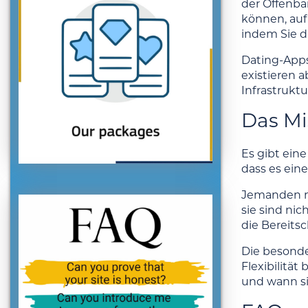
der Offenba
können, auf 
indem Sie d
Dating-Apps
existieren 
Infrastruktu
Das Mi
Es gibt ein
dass es ein
Jemanden mi
sie sind ni
die Bereits
Die besonde
Flexibilitä
und wann si