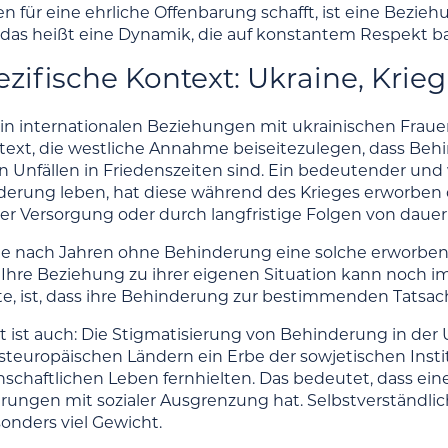
für eine ehrliche Offenbarung schafft, ist eine Beziehun
 das heißt eine Dynamik, die auf konstantem Respekt ba
ezifische Kontext: Ukraine, Kr
in internationalen Beziehungen mit ukrainischen Fraue
ext, die westliche Annahme beiseitezulegen, dass Be
n Unfällen in Friedenszeiten sind. Ein bedeutender und
derung leben, hat diese während des Krieges erworben 
er Versorgung oder durch langfristige Folgen von dau
die nach Jahren ohne Behinderung eine solche erworben 
Ihre Beziehung zu ihrer eigenen Situation kann noch im
e, ist, dass ihre Behinderung zur bestimmenden Tatsache
 ist auch: Die Stigmatisierung von Behinderung in der U
teuropäischen Ländern ein Erbe der sowjetischen Ins
chaftlichen Leben fernhielten. Das bedeutet, dass ein
ahrungen mit sozialer Ausgrenzung hat. Selbstverständli
onders viel Gewicht.