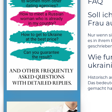
FAQ
Soll i
Frau a
Nur wenn si
es in ihrem
geschrieben 
Wie fu
ukrain
Historisch 
Das bedeute
gemacht hat