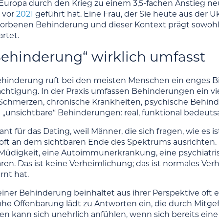
uropa durch den Krieg zu einem 3,5-fachen Anstieg n
 vor
2021
geführt hat. Eine Frau, der Sie heute aus der 
worbenen Behinderung und dieser Kontext prägt sowohl 
rtet.
ehinderung“ wirklich umfasst
hinderung ruft bei den meisten Menschen ein enges Bilde
chtigung. In der Praxis umfassen Behinderungen ein vi
Schmerzen, chronische Krankheiten, psychische Behin
„unsichtbare“ Behinderungen: real, funktional bedeutsam
vant für das Dating, weil Männer, die sich fragen, wie es
t an dem sichtbaren Ende des Spektrums ausrichten. E
Müdigkeit, eine Autoimmunerkrankung, eine psychiatri
aren. Das ist keine Verheimlichung; das ist normales 
nt hat.
einer Behinderung beinhaltet aus ihrer Perspektive oft 
ühe Offenbarung lädt zu Antworten ein, die durch Mitgef
en kann sich unehrlich anfühlen, wenn sich bereits eine