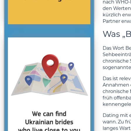
nach WHO-E
den Werten
kürzlich er
Partner erwa
Was „B
Das Wort Be
Sehbeeinträ
chronische 
sogenannte 
Das ist rele
Annahmen of
chronische 
früh offenb
kennengeler
Dating mit 
wann. Zu fr
langes Wart