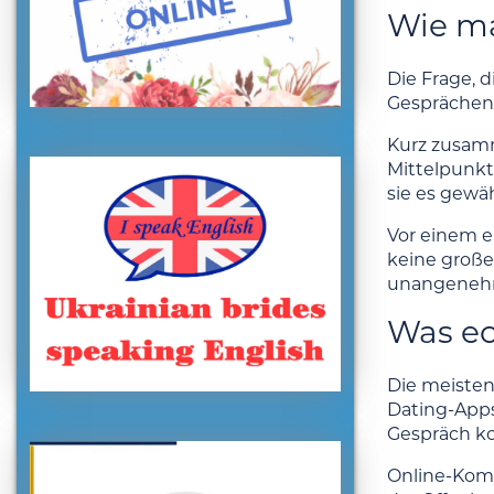
Wie ma
Die Frage, 
Gesprächen 
Kurz zusamm
Mittelpunkt.
sie es gewäh
Vor einem er
keine große
unangenehm, 
Was ec
Die meisten
Dating-Apps
Gespräch k
Online-Komm