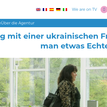
We are on TV
e
Über die Agentur
g mit einer ukrainischen 
man etwas Echte