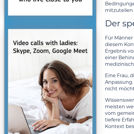
Bedingungen 
mitzuteilen
Der sp
Für Männer 
diesem Kont
Ergebnis vo
einer Behin
medizinisch
Eine Frau, 
Anpassung. 
nicht möcht
Wissenswert
meisten wes
vom gemeins
tiefere Erf
Kontext bes