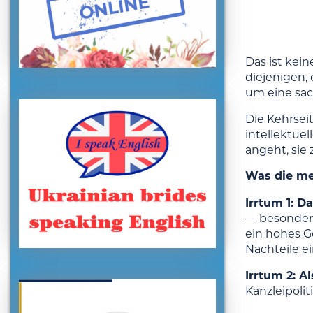
Das ist kei
diejenigen,
um eine sac
Die Kehrseit
intellektue
angeht, sie
Was die me
Irrtum 1: D
— besonders
ein hohes G
Nachteile ei
Irrtum 2: Al
Kanzleipolit