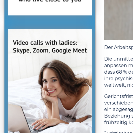
Der Arbeits
Die unmitte
anpassen mu
dass 68 % d
ihre psychis
weltweit, ni
Gerichtsfri
verschieben
ein abgesag
Beziehung si
frühzeitig 