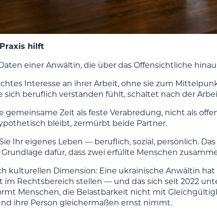
Praxis hilft
Daten einer Anwältin, die über das Offensichtliche hina
echtes Interesse an ihrer Arbeit, ohne sie zum Mittelp
e sich beruflich verstanden fühlt, schaltet nach der Arbei
 gemeinsame Zeit als feste Verabredung, nicht als offen
ypothetisch bleibt, zermürbt beide Partner.
ie Ihr eigenes Leben — beruflich, sozial, persönlich. Das
 Grundlage dafür, dass zwei erfüllte Menschen zusamme
sch kulturellen Dimension: Eine ukrainische Anwältin hat
t im Rechtsbereich stellen — und das sich seit 2022 u
ormt Menschen, die Belastbarkeit nicht mit Gleichgültig
 und ihre Person gleichermaßen ernst nimmt.