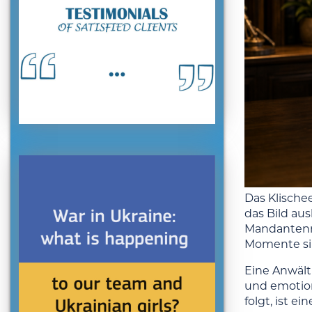
Das Klische
das Bild au
Mandantenna
Momente sin
Eine Anwält
und emotion
folgt, ist e