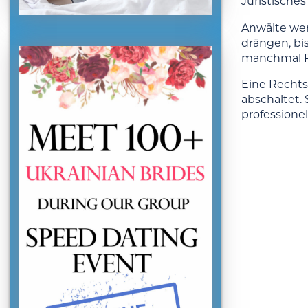
Juristische
Anwälte wer
drängen, bi
manchmal R
Eine Rechtsa
abschaltet.
professione