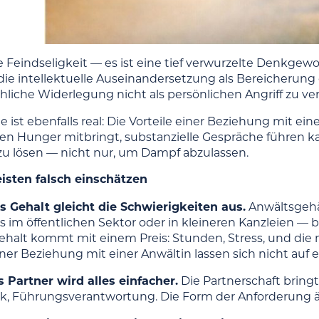
ne Feindseligkeit — es ist eine tief verwurzelte Denkge
 die intellektuelle Auseinandersetzung als Bereicherun
hliche Widerlegung nicht als persönlichen Angriff zu ve
e ist ebenfalls real: Die Vorteile einer Beziehung mit ei
llen Hunger mitbringt, substanzielle Gespräche führen
 zu lösen — nicht nur, um Dampf abzulassen.
isten falsch einschätzen
as Gehalt gleicht die Schwierigkeiten aus.
Anwältsgehäl
 im öffentlichen Sektor oder in kleineren Kanzleien —
ehalt kommt mit einem Preis: Stunden, Stress, und die 
ner Beziehung mit einer Anwältin lassen sich nicht auf 
s Partner wird alles einfacher.
Die Partnerschaft bring
ik, Führungsverantwortung. Die Form der Anforderung änd