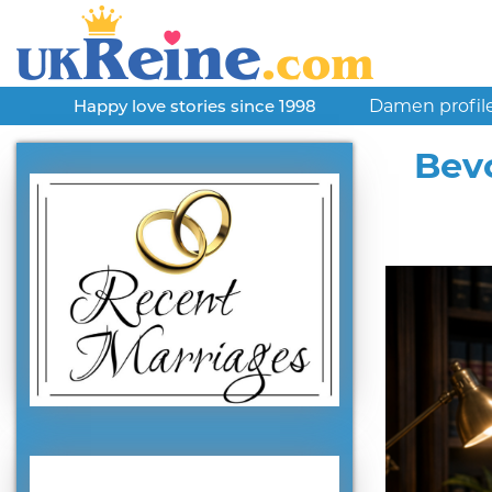
Damen profil
Happy love stories since 1998
Bevo