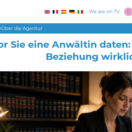
We are on TV
e
Über die Agentur
r Sie eine Anwältin daten:
Beziehung wirkli