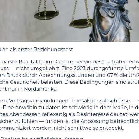
plan als erster Beziehungstest
lbarste Realität beim Daten einer vielbeschäftigten Anw
ss — nicht umgekehrt. Eine 2023 durchgeführte Umfra
en Druck durch Abrechnungsstunden und 67 % die Unfähi
che Gesundheit belasten. Diese Bedingungen sind struktu
cht nur in Nordamerika.
sten, Vertragsverhandlungen, Transaktionsabschlüsse — 
. Eine Anwältin zu daten ist schwierig in dem Maße, in 
tes Abendessen reflexartig als Desinteresse deutet, wer
cher zu fühlen — für den ist die Anpassung beträchtlich
kommuniziert werden, nicht schrittweise entdeckt.