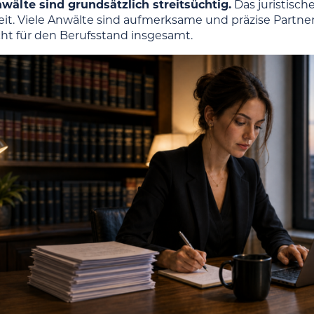
nwälte sind grundsätzlich streitsüchtig.
Das juristisch
eit. Viele Anwälte sind aufmerksame und präzise Partner 
ht für den Berufsstand insgesamt.