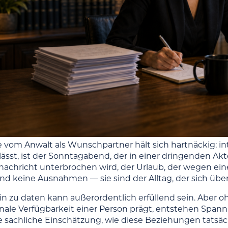
e vom Anwalt als Wunschpartner hält sich hartnäckig: int
slässt, ist der Sonntagabend, der in einer dringenden A
chricht unterbrochen wird, der Urlaub, der wegen ein
d keine Ausnahmen — sie sind der Alltag, der sich über
in zu daten kann außerordentlich erfüllend sein. Aber o
ale Verfügbarkeit einer Person prägt, entstehen Spann
ine sachliche Einschätzung, wie diese Beziehungen tatsäc