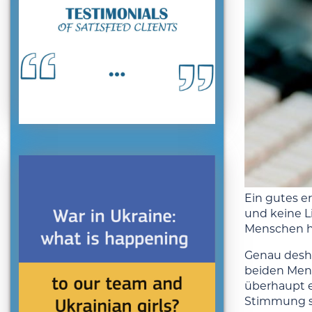
Ein gutes e
und keine L
Menschen hi
Genau deshal
beiden Mens
überhaupt e
Stimmung sc