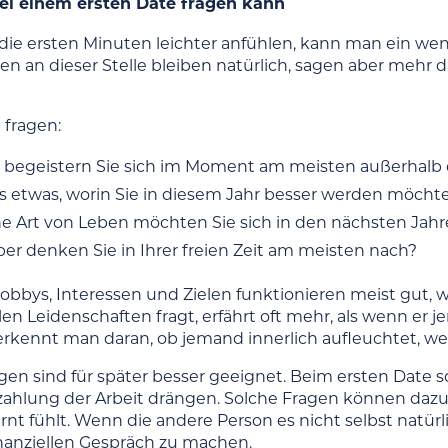
i einem ersten Date fragen kann
 die ersten Minuten leichter anfühlen, kann man ein we
en an dieser Stelle bleiben natürlich, sagen aber mehr
 fragen:
 begeistern Sie sich im Moment am meisten außerhalb 
es etwas, worin Sie in diesem Jahr besser werden möcht
e Art von Leben möchten Sie sich in den nächsten Jah
er denken Sie in Ihrer freien Zeit am meisten nach?
bbys, Interessen und Zielen funktionieren meist gut, wei
len Leidenschaften fragt, erfährt oft mehr, als wenn e
kennt man daran, ob jemand innerlich aufleuchtet, we
en sind für später besser geeignet. Beim ersten Date s
zahlung der Arbeit drängen. Solche Fragen können dazu 
nt fühlt. Wenn die andere Person es nicht selbst natürl
nanziellen Gespräch zu machen.