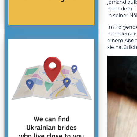
jemand aufb
nach dem Tr
in seiner Nä
Im Folgende
nachdenklic
einem Abend
sie natürli