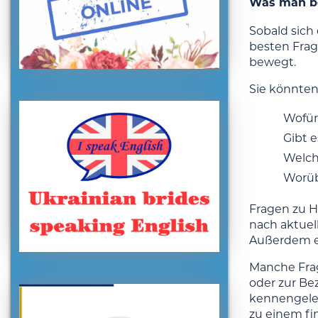
Was man be
Sobald sich
besten Frag
bewegt.
Sie könnten
Wofür
Gibt 
Welch
Worüb
Fragen zu Ho
nach aktuel
Außerdem er
Manche Frag
oder zur Be
kennengeler
zu einem fi