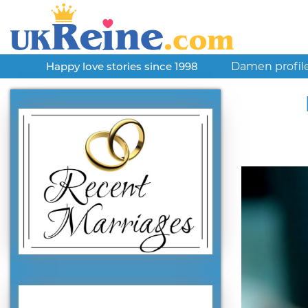
Damen profil
Happy love stories since 1998