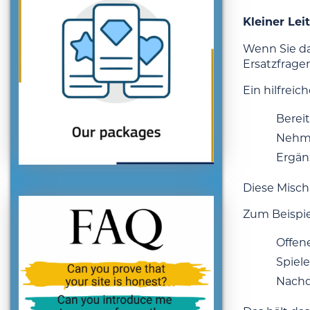
Kleiner Lei
Wenn Sie da
Ersatzfragen
Ein hilfreic
Bereit
Nehme
Ergän
Diese Misch
Zum Beispie
Offen
Spiele
Nachde