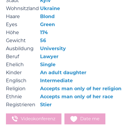
Stadt
Kyiv
Wohnsitzland
Ukraine
Haare
Blond
Eyes
Green
Höhe
174
Gewicht
56
Ausbildung
University
Beruf
Lawyer
Ehelich
Single
Kinder
An adult daughter
Englisch
Intermediate
Religion
Accepts man only of her religion
Ethnie
Accepts man only of her race
Registrieren
Stier
Videokonferenz
Date me