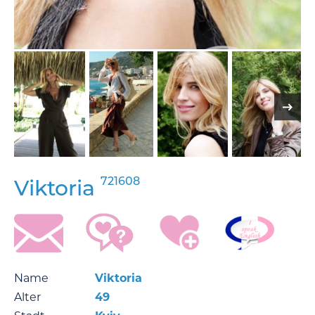
721608
Viktoria
Name
Viktoria
Alter
49