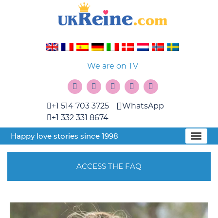
We are on TV
+1 514 703 3725
WhatsApp
+1 332 331 8674
Happy love stories since 1998
ACCESS THE FAQ