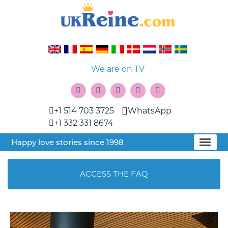
We are on TV
+1 514 703 3725
WhatsApp
+1 332 331 8674
Happy love stories since 1998
ACCESS THE FAQ