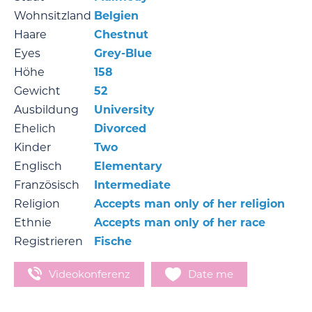
Wohnsitzland
Belgien
Haare
Chestnut
Eyes
Grey-Blue
Höhe
158
Gewicht
52
Ausbildung
University
Ehelich
Divorced
Kinder
Two
Englisch
Elementary
Französisch
Intermediate
Religion
Accepts man only of her religion
Ethnie
Accepts man only of her race
Registrieren
Fische
Videokonferenz
Date me