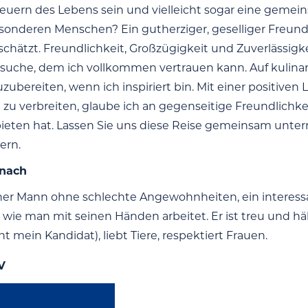
uern des Lebens sein und vielleicht sogar eine gemei
onderen Menschen? Ein gutherziger, geselliger Freund,
chätzt. Freundlichkeit, Großzügigkeit und Zuverlässigke
uche, dem ich vollkommen vertrauen kann. Auf kulinar
uzubereiten, wenn ich inspiriert bin. Mit einer positiven
u verbreiten, glaube ich an gegenseitige Freundlichk
ieten hat. Lassen Sie uns diese Reise gemeinsam unter
ern.
 nach
cher Mann ohne schlechte Angewohnheiten, ein interessant
ß, wie man mit seinen Händen arbeitet. Er ist treu und hä
ht mein Kandidat), liebt Tiere, respektiert Frauen.
V