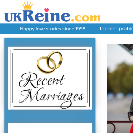
Damen profil
Happy love stories since 1998