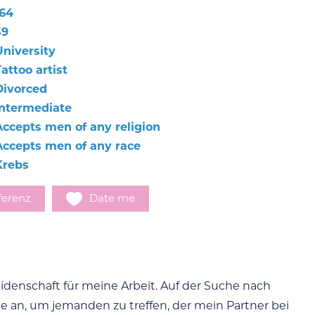
164
59
University
attoo artist
Divorced
Intermediate
Accepts men of any religion
Accepts men of any race
Krebs
ferenz
Date me
eidenschaft für meine Arbeit. Auf der Suche nach
e an, um jemanden zu treffen, der mein Partner bei