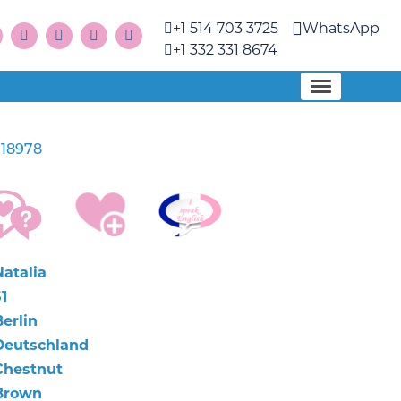
+1 514 703 3725
WhatsApp
+1 332 331 8674
18978
Natalia
1
erlin
Deutschland
Chestnut
Brown