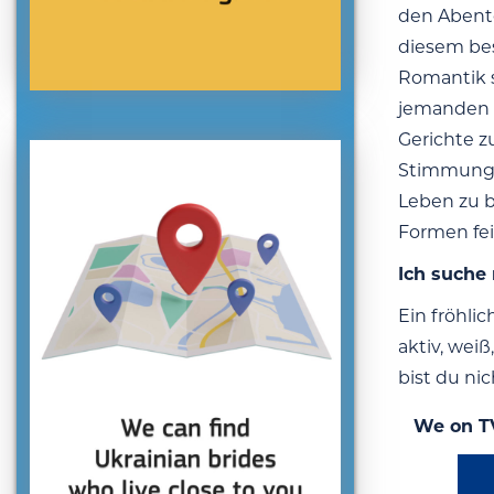
den Abente
diesem bes
Romantik s
jemanden s
Gerichte z
Stimmung z
Leben zu b
Formen fei
Ich suche
Ein fröhli
aktiv, wei
bist du nic
We on T