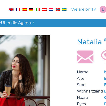
We are on TV
e
Über die Agentur
9
Natalia
Name
Alter
5
Stadt
B
Wohnsitzland
Haare
Eyes