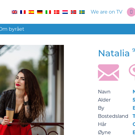
We are on TV
Om byrået
9
Natalia
Navn
Alder
5
By
B
Bostedsland
Hår
Øyne