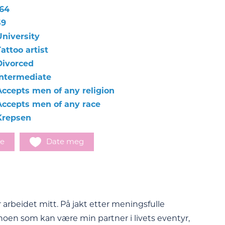
164
59
University
attoo artist
Divorced
Intermediate
Accepts men of any religion
Accepts men of any race
Krepsen
e
Date meg
r arbeidet mitt. På jakt etter meningsfulle
noen som kan være min partner i livets eventyr,