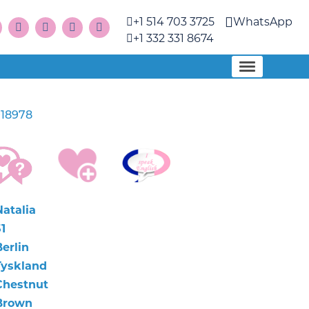
+1 514 703 3725
WhatsApp
+1 332 331 8674
18978
Natalia
1
erlin
Tyskland
Chestnut
Brown