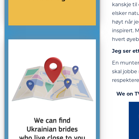
kanskje ti
elsker nat
høyt når je
inspirert. 
hvert øyebl
Jeg ser et
En munter 
skal jobbe 
respektere
We on T