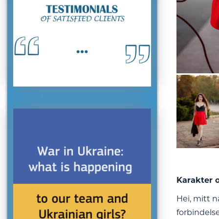
Karakter o
Hei, mitt n
forbindels