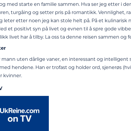
l og med starte en familie sammen. Hva ser jeg etter i d
uren, turgåing og setter pris på romantikk. Vennlighet, r
g leter etter noen jeg kan stole helt på. På et kulinarisk ni
Med et positivt syn på livet og evnen til å spre gode vibbe
ikk livet har å tilby. La oss ta denne reisen sammen og fei
ter
mann uten dårlige vaner, en interessant og intelligent s
med hendene. Han er trofast og holder ord, sjenerøs (hvis 
r kvinner.
V