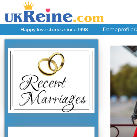
Dameprofiler
Happy love stories since 1998