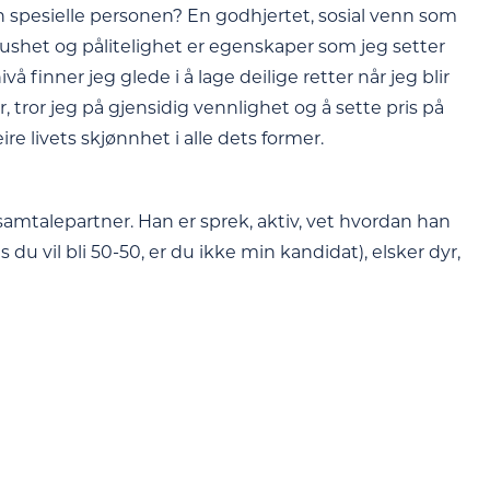
en spesielle personen? En godhjertet, sosial venn som
aushet og pålitelighet er egenskaper som jeg setter
vå finner jeg glede i å lage deilige retter når jeg blir
r, tror jeg på gjensidig vennlighet og å sette pris på
re livets skjønnhet i alle dets former.
amtalepartner. Han er sprek, aktiv, vet hvordan han
du vil bli 50-50, er du ikke min kandidat), elsker dyr,