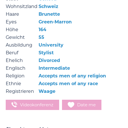
Wohnsitzland
Schweiz
Haare
Brunette
Eyes
Green-Marron
Höhe
164
Gewicht
55
Ausbildung
University
Beruf
Stylist
Ehelich
Divorced
Englisch
Intermediate
Religion
Accepts men of any religion
Ethnie
Accepts men of any race
Registrieren
Waage
Videokonferenz
Date me