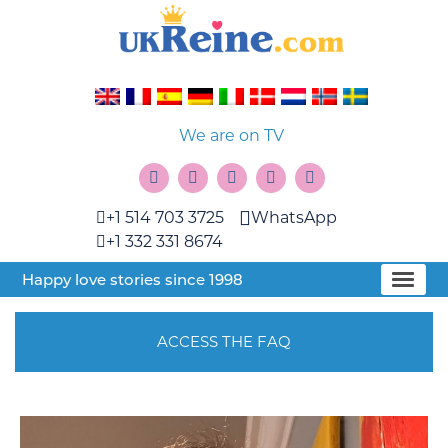
We are on TV
+1 514 703 3725
WhatsApp
+1 332 331 8674
Happy love stories since 1998
ACCESS THE FAQ