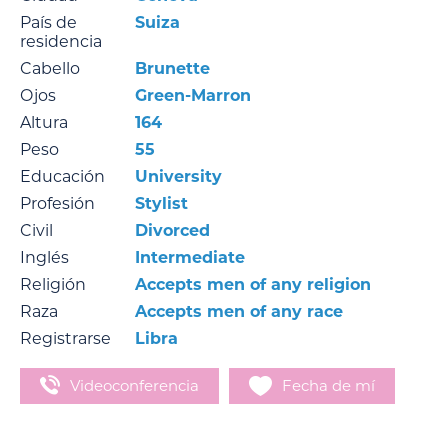
País de
Suiza
residencia
Cabello
Brunette
Ojos
Green-Marron
Altura
164
Peso
55
Educación
University
Profesión
Stylist
Civil
Divorced
Inglés
Intermediate
Religión
Accepts men of any religion
Raza
Accepts men of any race
Registrarse
Libra
Videoconferencia
Fecha de mí