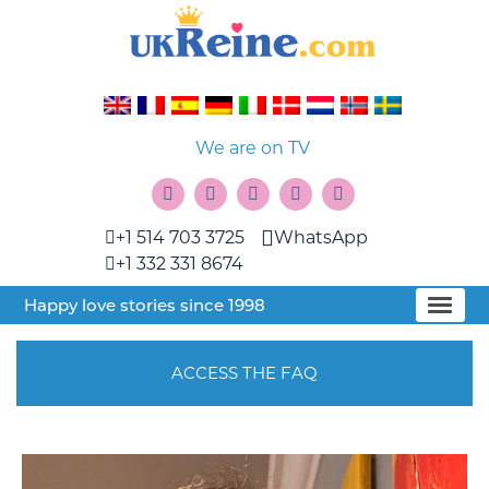
We are on TV
+1 514 703 3725
WhatsApp
+1 332 331 8674
Happy love stories since 1998
ACCESS THE FAQ