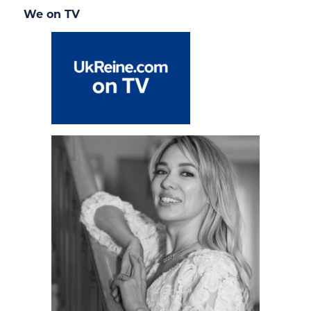
We on TV