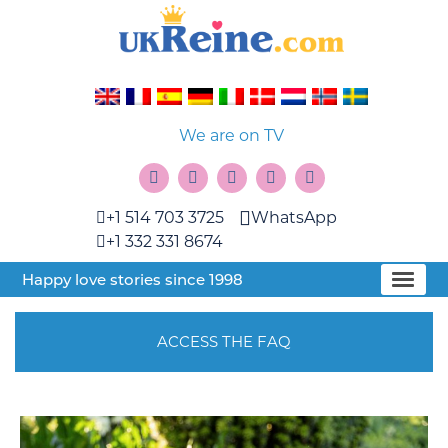
We are on TV
+1 514 703 3725
WhatsApp
+1 332 331 8674
Happy love stories since 1998
ACCESS THE FAQ