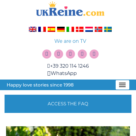
We are on TV
+39 320 114 1246
WhatsApp
Happy love stories since 1998
ACCESS THE FAQ