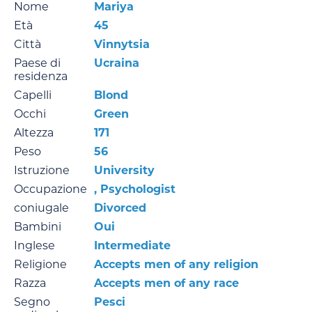
Nome
Mariya
Età
45
Città
Vinnytsia
Paese di
Ucraina
residenza
Capelli
Blond
Occhi
Green
Altezza
171
Peso
56
Istruzione
University
Occupazione
, Psychologist
coniugale
Divorced
Bambini
Oui
Inglese
Intermediate
Religione
Accepts men of any religion
Razza
Accepts men of any race
Segno
Pesci