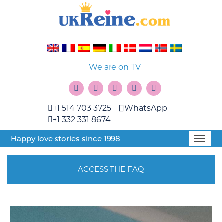
We are on TV
+1 514 703 3725
WhatsApp
+1 332 331 8674
Happy love stories since 1998
ACCESS THE FAQ