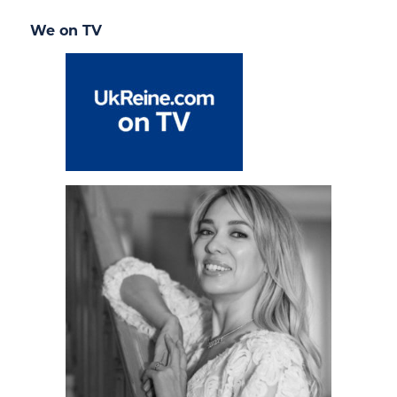
We on TV