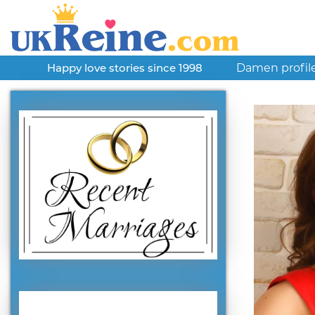
Damen profil
Happy love stories since 1998