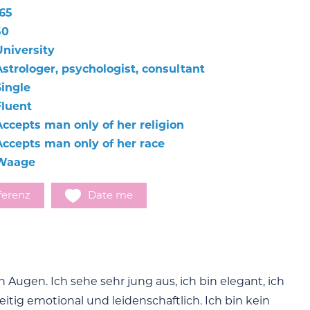
165
50
University
Astrologer, psychologist, consultant
Single
Fluent
Accepts man only of her religion
Accepts man only of her race
Waage
ferenz
Date me
Augen. Ich sehe sehr jung aus, ich bin elegant, ich
tig emotional und leidenschaftlich. Ich bin kein