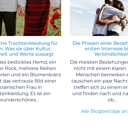
che Trachtenkleidung für
Die Phasen einer Bezi
: Was sie über Kultur,
ersten Interesse bi
eit und Werte aussagt
Verbindlichkei
ßes besticktes Hemd, ein
Die meisten Beziehunge
r Rock, mehrere Reihen
nicht mit einem klaren 
erlen und ein Blumenkranz
Menschen bemerken e
t das vertraute Bild einer
tauschen ein paar Nachr
krainischen Frau in
treffen sich zu einem e
tenkleidung. Es ist ein
und finden nach und na
wunderschönes...
ob...
Alle Blogbeiträge a