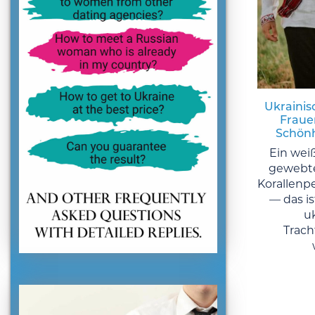
Ukrainis
Frauen
Schönh
Ein wei
gewebte
Korallenp
— das is
u
Trach