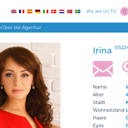
We are on TV
e
Über die Agentur
51522
Irina
Name
I
Alter
Stadt
Wohnsitzland
Haare
Eyes