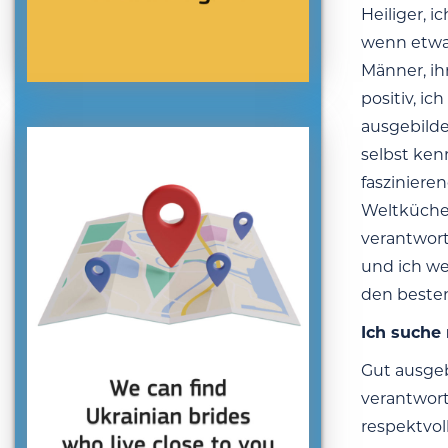
Heiliger, i
wenn etwas
Männer, ih
positiv, ic
ausgebilde
selbst ken
fasziniere
Weltküche 
verantwort
und ich we
den beste
Ich suche
Gut ausgebi
verantwort
respektvol