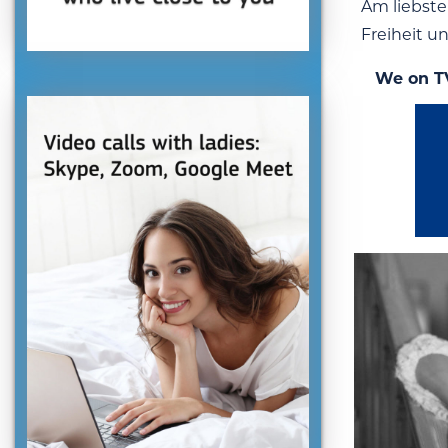
Am liebst
Freiheit u
We on T