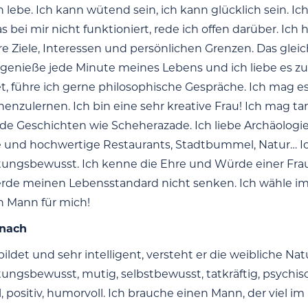
ch lebe. Ich kann wütend sein, ich kann glücklich sein. 
 bei mir nicht funktioniert, rede ich offen darüber. I
re Ziele, Interessen und persönlichen Grenzen. Das gleic
h genieße jede Minute meines Lebens und ich liebe es zu r
t, führe ich gerne philosophische Gespräche. Ich mag e
nenzulernen. Ich bin eine sehr kreative Frau! Ich mag t
nde Geschichten wie Scheherazade. Ich liebe Archäologie
und hochwertige Restaurants, Stadtbummel, Natur… Ich b
ungsbewusst. Ich kenne die Ehre und Würde einer Frau
rde meinen Lebensstandard nicht senken. Ich wähle imm
n Mann für mich!
 nach
ldet und sehr intelligent, versteht er die weibliche Natur.
ungsbewusst, mutig, selbstbewusst, tatkräftig, psychisch 
l, positiv, humorvoll. Ich brauche einen Mann, der viel