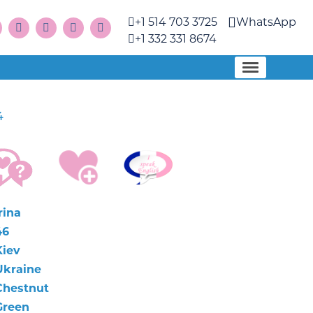
+1 514 703 3725
WhatsApp
+1 332 331 8674
4
rina
46
Kiev
Ukraine
Chestnut
Green