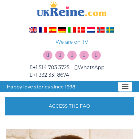
We are on TV
+1 514 703 3725
WhatsApp
+1 332 331 8674
Happy love stories since 1998
ACCESS THE FAQ