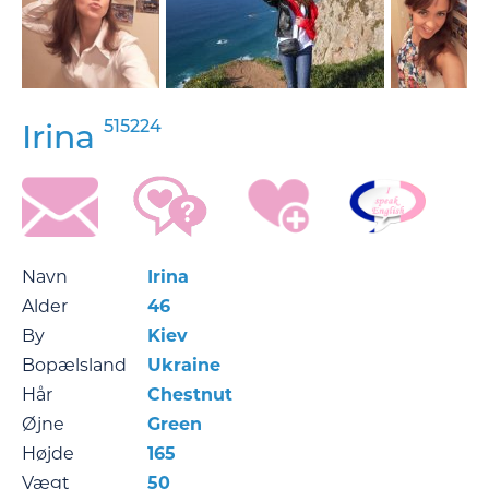
515224
Irina
Navn
Irina
Alder
46
By
Kiev
Bopælsland
Ukraine
Hår
Chestnut
Øjne
Green
Højde
165
Vægt
50