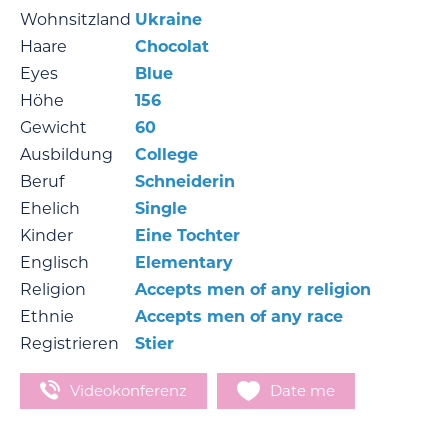
Wohnsitzland
Ukraine
Haare
Chocolat
Eyes
Blue
Höhe
156
Gewicht
60
Ausbildung
Сollege
Beruf
Schneiderin
Ehelich
Single
Kinder
Eine Tochter
Englisch
Elementary
Religion
Accepts men of any religion
Ethnie
Accepts men of any race
Registrieren
Stier
Videokonferenz
Date me