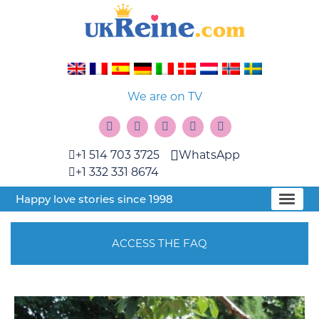
We are on TV
+1 514 703 3725
WhatsApp
+1 332 331 8674
Happy love stories since 1998
ACCESS THE FAQ