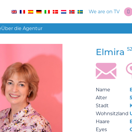
We are on TV
e
Über die Agentur
5
Elmira
Name
Alter
Stadt
Wohnsitzland
Haare
Eyes