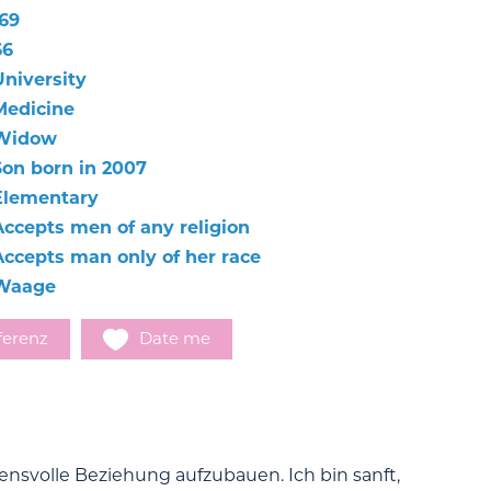
169
66
University
Medicine
Widow
Son born in 2007
Elementary
Accepts men of any religion
Accepts man only of her race
Waage
ferenz
Date me
uensvolle Beziehung aufzubauen. Ich bin sanft,