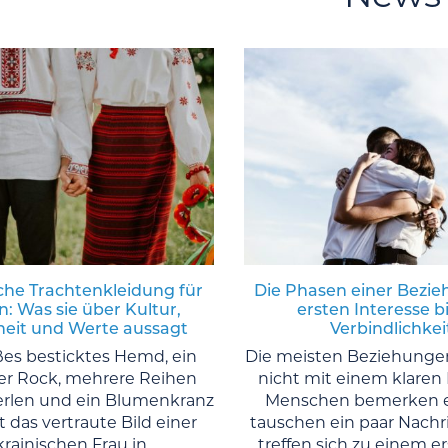
che Trachtenkleidung für
Die Phasen einer Bezi
: Was sie über Kultur,
ersten Interesse bi
eit und Werte aussagt
Verbindlichkei
ßes besticktes Hemd, ein
Die meisten Beziehunge
r Rock, mehrere Reihen
nicht mit einem klaren 
erlen und ein Blumenkranz
Menschen bemerken e
t das vertraute Bild einer
tauschen ein paar Nachr
krainischen Frau in
treffen sich zu einem e