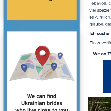
liebevoll,
viel spazie
es wirklic
glaube, da
Ich suche
Ein zuverlä
We on T