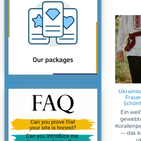
Ukrainis
Frauen
Schönh
Ein wei
gewebte
Korallenp
— das is
u