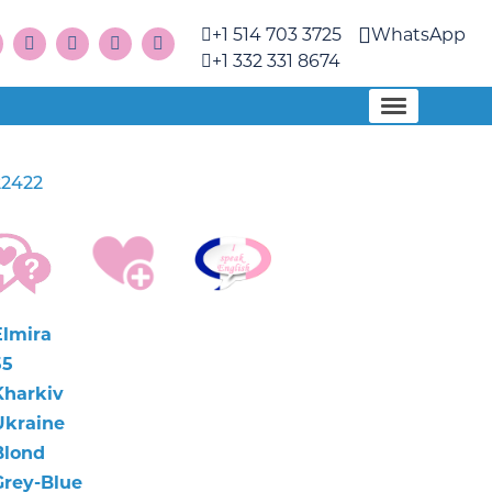
+1 514 703 3725
WhatsApp
+1 332 331 8674
22422
Elmira
55
Kharkiv
Ukraine
Blond
Grey-Blue