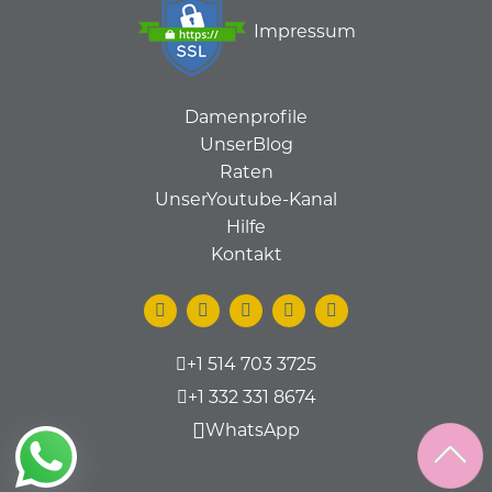
Impressum
Damenprofile
UnserBlog
Raten
UnserYoutube-Kanal
Hilfe
Kontakt
+1 514 703 3725
+1 332 331 8674
WhatsApp