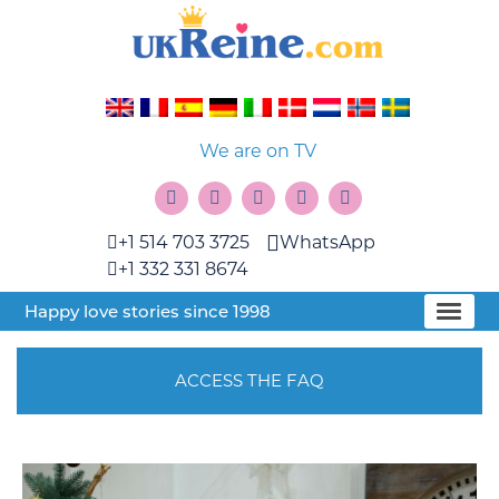
We are on TV
+1 514 703 3725
WhatsApp
+1 332 331 8674
Happy love stories since 1998
ACCESS THE FAQ