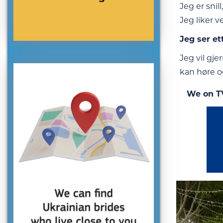
Jeg er snill
Jeg liker v
Jeg ser et
Jeg vil gj
kan høre og
We on T