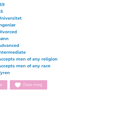
159
55
Universitet
Ingeniør
Divorced
Sønn
Advanced
Intermediate
Accepts men of any religion
Accepts men of any race
Tyren
e
Date meg