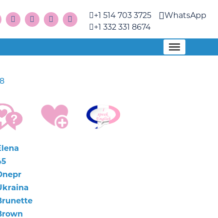
+1 514 703 3725
WhatsApp
+1 332 331 8674
8
Elena
45
Dnepr
Ukraina
Brunette
Brown