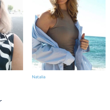
Natalia
r