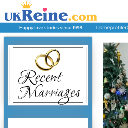
Dameprofiler
Happy love stories since 1998