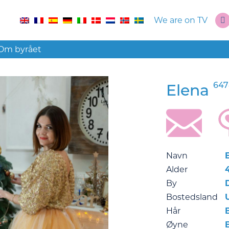
We are on TV
Om byrået
647
Elena
Navn
Alder
By
Bostedsland
Hår
Øyne