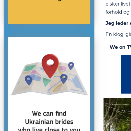
elsker live
forhold og 
Jeg leder 
En klog, gl
We on T