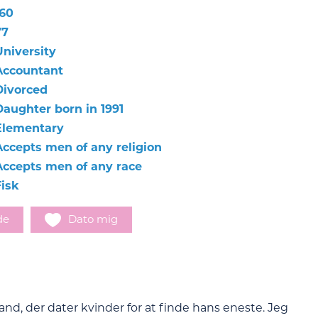
160
77
University
Accountant
Divorced
Daughter born in 1991
Elementary
Accepts men of any religion
Accepts men of any race
Fisk
de
Dato mig
and, der dater kvinder for at finde hans eneste. Jeg