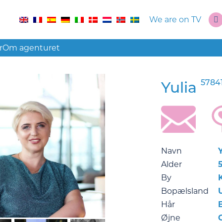
We are on TV
r
Om agenturet
5784
Yulia
Navn
Y
Alder
By
Bopælsland
Hår
Øjne