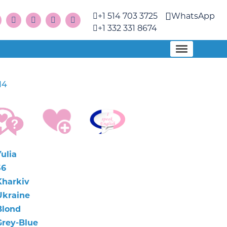
+1 514 703 3725
WhatsApp
+1 332 331 8674
14
ulia
56
Kharkiv
Ukraine
Blond
Grey-Blue