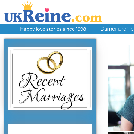
Damer profile
Happy love stories since 1998