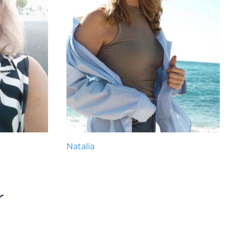
Natalia
r