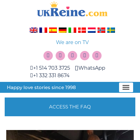
We are on TV
+1 514 703 3725
WhatsApp
+1 332 331 8674
Happy love stories since 1998
ACCESS THE FAQ