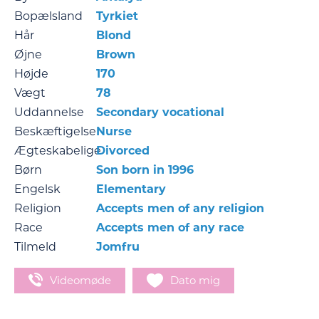
Bopælsland
Tyrkiet
Hår
Blond
Øjne
Brown
Højde
170
Vægt
78
Uddannelse
Secondary vocational
Beskæftigelse
Nurse
Ægteskabelige
Divorced
Børn
Son born in 1996
Engelsk
Elementary
Religion
Accepts men of any religion
Race
Accepts men of any race
Tilmeld
Jomfru
Videomøde
Dato mig