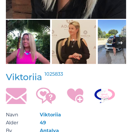
1025833
Viktoriia
Navn
Viktoriia
Alder
49
By
Antalya