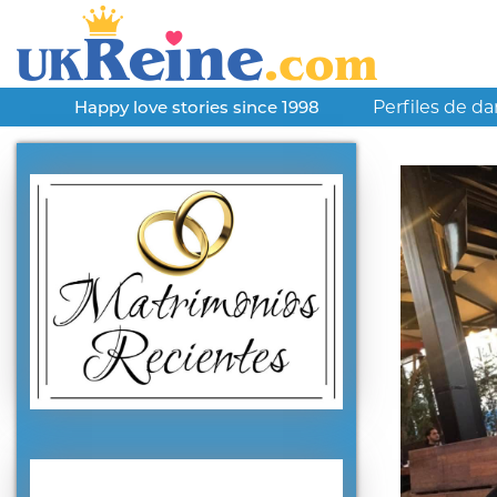
Perfiles de d
Happy love stories since 1998