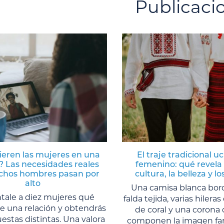
Publicaci
ieren las mujeres en una
El traje tradicional u
? Las necesidades reales
femenino: qué revela 
hos hombres pasan por
cultura, la belleza y lo
alto
Una camisa blanca bor
tale a diez mujeres qué
falda tejida, varias hilera
e una relación y obtendrás
de coral y una corona 
estas distintas. Una valora
componen la imagen fami