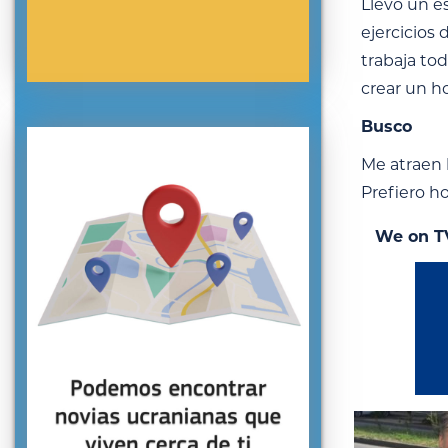
Llevo un es
ejercicios 
trabaja to
crear un h
Busco
Me atraen 
Prefiero ho
We on T