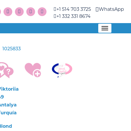
+1 514 703 3725
WhatsApp
+1 332 331 8674
1025833
a
iktoriia
49
Antalya
Turquía
Blond