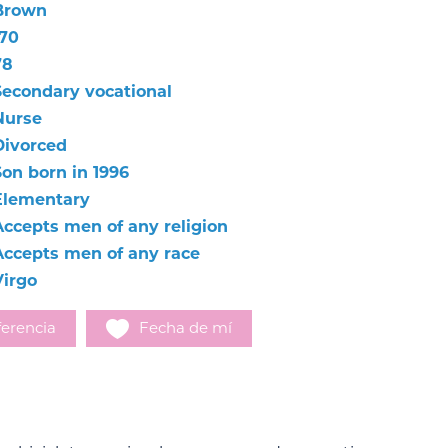
Brown
170
78
Secondary vocational
Nurse
Divorced
Son born in 1996
Elementary
Accepts men of any religion
Accepts men of any race
Virgo
erencia
Fecha de mí