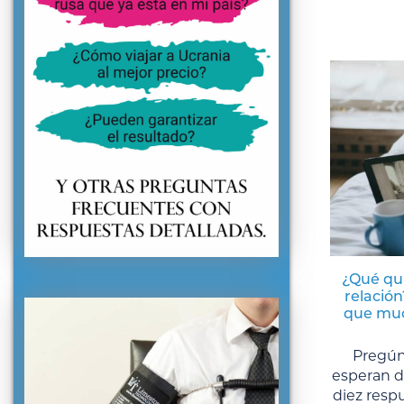
¿Qué qu
relación
que muc
Pregún
esperan d
diez respu