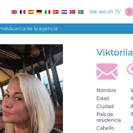
We are on TV
amas
Acerca de la agencia
Viktorii
Nombre
V
Edad
Ciudad
País de
residencia
Cabello