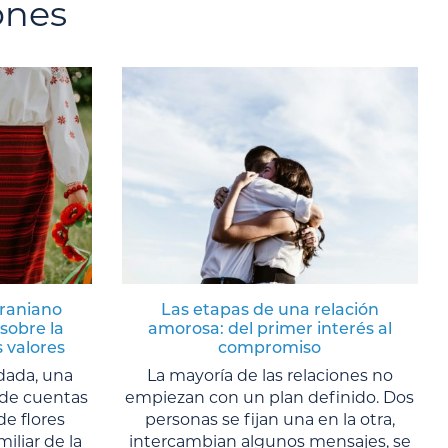
ones
craniano
Las etapas de una relación
sobre la
amorosa: del primer interés al
s valores
compromiso
dada, una
La mayoría de las relaciones no
s de cuentas
empiezan con un plan definido. Dos
de flores
personas se fijan una en la otra,
liar de la
intercambian algunos mensajes, se