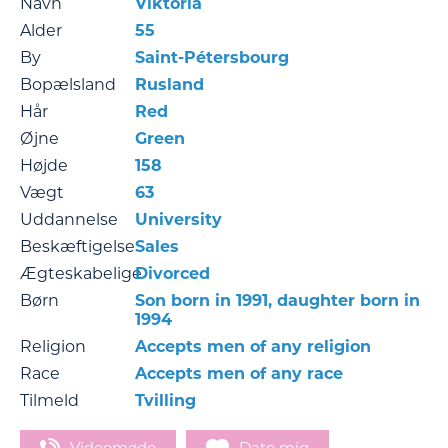
Navn
Viktoria
Alder
55
By
Saint-Pétersbourg
Bopælsland
Rusland
Hår
Red
Øjne
Green
Højde
158
Vægt
63
Uddannelse
University
Beskæftigelse
Sales
Ægteskabelige
Divorced
Børn
Son born in 1991, daughter born in
1994
Religion
Accepts men of any religion
Race
Accepts men of any race
Tilmeld
Tvilling
Videomøde
Dato mig