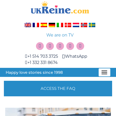
We are on TV
+1 514 703 3725
WhatsApp
+1 332 331 8674
Happy love stories since 1998
ACCESS THE FAQ