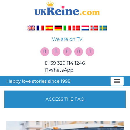
We are on TV
+39 320 114 1246
WhatsApp
Happy love stories since 1998
ACCESS THE FAQ