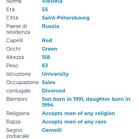
Nome
Viktoria
Età
55
Città
Saint-Pétersbourg
Paese di
Russia
residenza
Capelli
Red
Occhi
Green
Altezza
158
Peso
63
Istruzione
University
Occupazione
Sales
coniugale
Divorced
Bambini
Son born in 1991, daughter born in
1994
Religione
Accepts men of any religion
Razza
Accepts men of any race
Segno
Gemelli
zodiacale