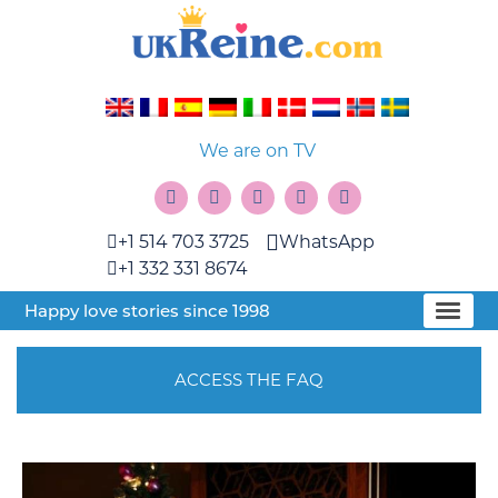
We are on TV
+1 514 703 3725
WhatsApp
+1 332 331 8674
Happy love stories since 1998
ACCESS THE FAQ