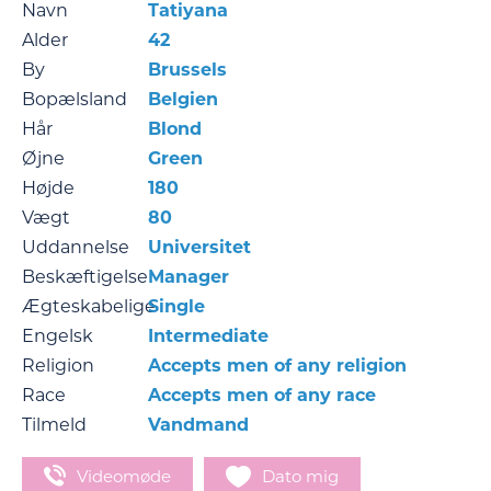
Navn
Tatiyana
Alder
42
By
Brussels
Bopælsland
Belgien
Hår
Blond
Øjne
Green
Højde
180
Vægt
80
Uddannelse
Universitet
Beskæftigelse
Manager
Ægteskabelige
Single
Engelsk
Intermediate
Religion
Accepts men of any religion
Race
Accepts men of any race
Tilmeld
Vandmand
Videomøde
Dato mig