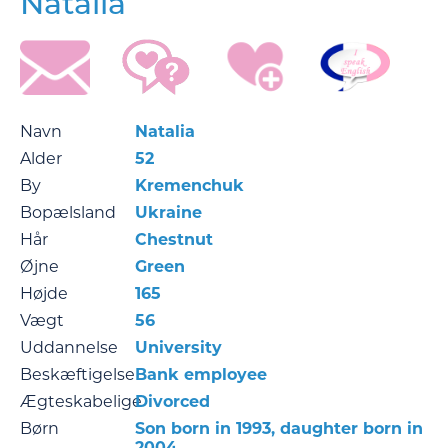
Natalia
Navn
Natalia
Alder
52
By
Kremenchuk
Bopælsland
Ukraine
Hår
Chestnut
Øjne
Green
Højde
165
Vægt
56
Uddannelse
University
Beskæftigelse
Bank employee
Ægteskabelige
Divorced
Børn
Son born in 1993, daughter born in
2004