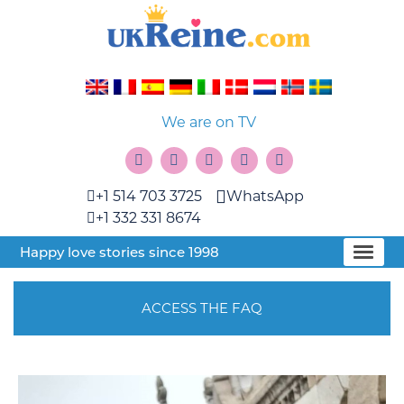
We are on TV
+1 514 703 3725
WhatsApp
+1 332 331 8674
Happy love stories since 1998
ACCESS THE FAQ