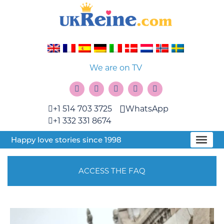
We are on TV
+1 514 703 3725
WhatsApp
+1 332 331 8674
Happy love stories since 1998
ACCESS THE FAQ