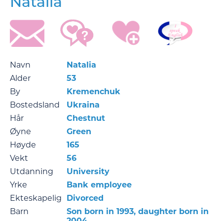
Natalia
Navn
Natalia
Alder
53
By
Kremenchuk
Bostedsland
Ukraina
Hår
Chestnut
Øyne
Green
Høyde
165
Vekt
56
Utdanning
University
Yrke
Bank employee
Ekteskapelig
Divorced
Barn
Son born in 1993, daughter born in
2004