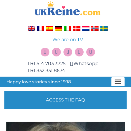
We are on TV
+1 514 703 3725
WhatsApp
+1 332 331 8674
Happy love stories since 1998
ACCESS THE FAQ