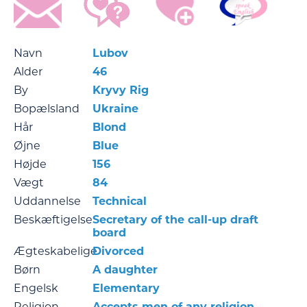
Navn
Lubov
Alder
46
By
Kryvy Rig
Bopælsland
Ukraine
Hår
Blond
Øjne
Blue
Højde
156
Vægt
84
Uddannelse
Technical
Beskæftigelse
Secretary of the call-up draft
board
Ægteskabelige
Divorced
Børn
A daughter
Engelsk
Elementary
Religion
Accepts men of any religion