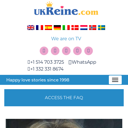
We are on TV
+1 514 703 3725
WhatsApp
+1 332 331 8674
Happy love stories since 1998
ACCESS THE FAQ