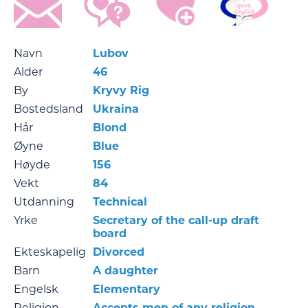
Navn
Lubov
Alder
46
By
Kryvy Rig
Bostedsland
Ukraina
Hår
Blond
Øyne
Blue
Høyde
156
Vekt
84
Utdanning
Technical
Yrke
Secretary of the call-up draft
board
Ekteskapelig
Divorced
Barn
A daughter
Engelsk
Elementary
Religion
Accepts men of any religion