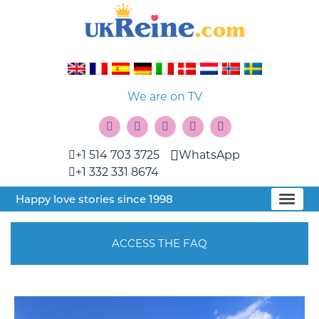
We are on TV
+1 514 703 3725
WhatsApp
+1 332 331 8674
Happy love stories since 1998
ACCESS THE FAQ