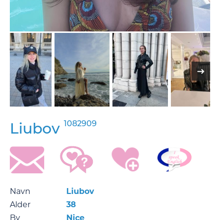
1082909
Liubov
Navn
Liubov
Alder
38
By
Nice