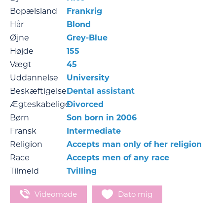
Bopælsland
Frankrig
Hår
Blond
Øjne
Grey-Blue
Højde
155
Vægt
45
Uddannelse
University
Beskæftigelse
Dental assistant
Ægteskabelige
Divorced
Børn
Son born in 2006
Fransk
Intermediate
Religion
Accepts man only of her religion
Race
Accepts men of any race
Tilmeld
Tvilling
Videomøde
Dato mig